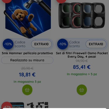
Codice
Codice
-10%
-10%
EXTRA10
EXTRA10
sconto
sconto
3mk Hammer pellicola protettiva
Set di filtri Freewell Osmo Pocket
Every Day, 4 pezzi
Realizzato su misura
94,90 €
85,41 €
20,90 €
18,81 €
In magazzino > 5 pz
In magazzino 3 pz
-47%