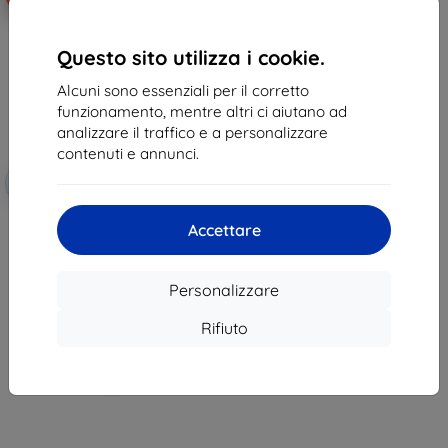
Questo sito utilizza i cookie.
Alcuni sono essenziali per il corretto
funzionamento, mentre altri ci aiutano ad
analizzare il traffico e a personalizzare
contenuti e annunci.
Codice
-10%
EXTRA10
sconto
Puluz kit di accessori 43 in 1
Accettare
Ultimate Combo Kits per DJI
Osmo Pocket
55,90 €
29,61 €
Personalizzare
Ultimo pezzo disponibile
Rifiuto