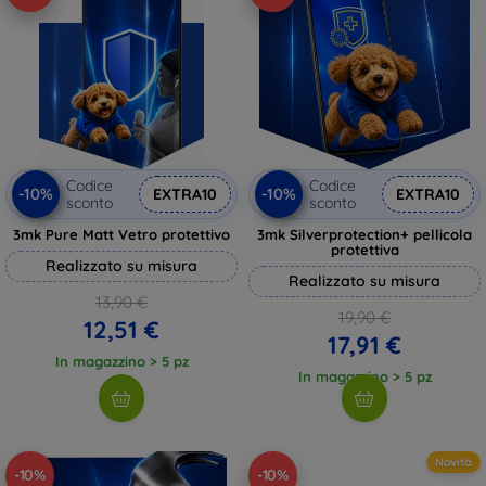
Codice
Codice
-10%
-10%
EXTRA10
EXTRA10
sconto
sconto
3mk Pure Matt Vetro protettivo
3mk Silverprotection+ pellicola
protettiva
Realizzato su misura
Realizzato su misura
13,90 €
19,90 €
12,51 €
17,91 €
In magazzino > 5 pz
In magazzino > 5 pz
Novità
-10%
-10%