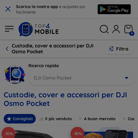
×
Scarica la nostra app
e acquista più
facilmente
0
Custodie, cover e accessori per DJI
Filtra
Osmo Pocket
Ricerca rapida
DJI Osmo Pocket
Custodie, cover e accessori per DJI
Osmo Pocket
Consigliati
Il più venduto
A buon mercato
Cost
-10%
-10%