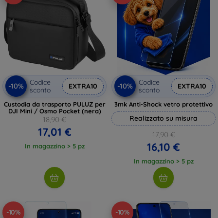
Codice
Codice
-10%
-10%
EXTRA10
EXTRA10
sconto
sconto
Custodia da trasporto PULUZ per
3mk Anti-Shock vetro protettivo
DJI Mini / Osmo Pocket (nera)
Realizzato su misura
18,90 €
17,01 €
17,90 €
16,10 €
In magazzino > 5 pz
In magazzino > 5 pz
-10%
-10%