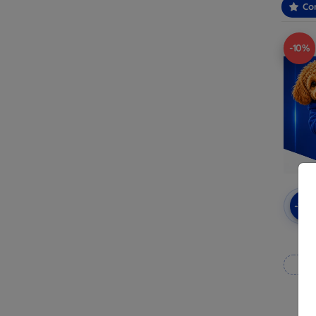
Con
-10%
-10
3mk
Rea