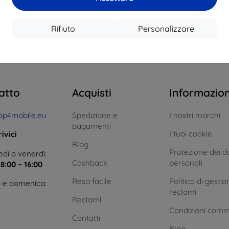
 magazzino > 5 pz
In magazzino > 5 pz
In ma
Rifiuto
Personalizzare
l totale
4
.
atto
Acquisti
Informazio
op4mobile.eu
Spedizione e
I nostri marchi
pagamenti
I tuoi cookie
ivici
Blog
Protezione dei da
dì a venerdì:
Cashback
personali
e
8:00 – 16:00
Reso facile
Politica di gestio
 e domenica:
reclami
Reclami
Condizioni comm
Contatti
Blog