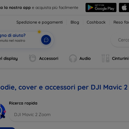
ca la nostra app
e acquista più facilmente
Spedizione e pagamenti
Blog
Cashback
Reso fac
gno di aiuto?
enuto nel nostro
l display
Accessori
Audio
Cinturini
odie, cover e accessori per DJI Mavic 
Ricerca rapida
DJI Mavic 2 Zoom