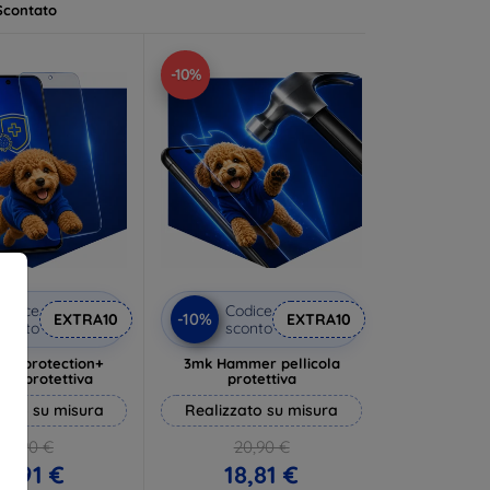
Scontato
-10%
odice
Codice
-10%
EXTRA10
EXTRA10
conto
sconto
lverprotection+
3mk Hammer pellicola
cola protettiva
protettiva
zato su misura
Realizzato su misura
19,90 €
20,90 €
17,91 €
18,81 €