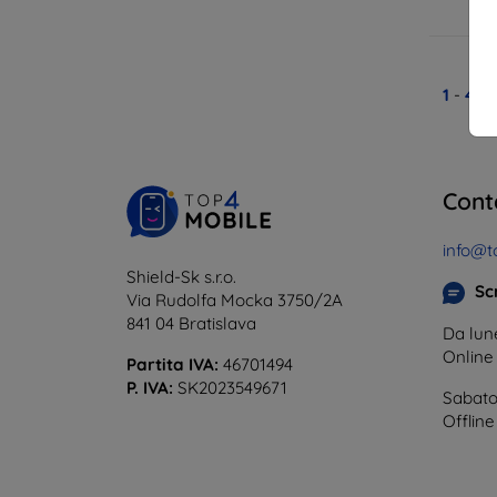
In
1
-
4
de
Cont
info@t
Shield-Sk s.r.o.
Scr
Via Rudolfa Mocka 3750/2A
841 04 Bratislava
Da lune
Onlin
Partita IVA:
46701494
P. IVA:
SK2023549671
Sabato
Offline