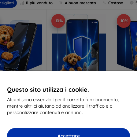
sigliati
Il più venduto
A buon mercato
Costoso
-10%
-10%
Codice
Codice
C
Questo sito utilizza i cookie.
%
-10%
-10%
EXTRA10
EXTRA10
sconto
sconto
s
Alcuni sono essenziali per il corretto funzionamento,
 Anti-Shock vetro
3mk Pure Matt Vetro
3mk Si
mentre altri ci aiutano ad analizzare il traffico e a
protettivo
protettivo
pelli
personalizzare contenuti e annunci.
lizzato su misura
Realizzato su misura
Realiz
17,90 €
13,90 €
16,10 €
12,51 €
Accettare