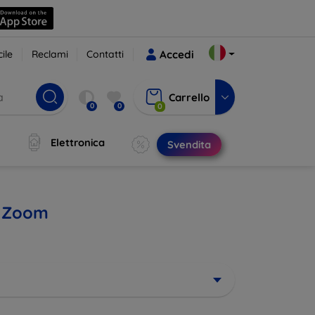
ile
Reclami
Contatti
Accedi
Carrello
0
0
0
Elettronica
Svendita
2 Zoom