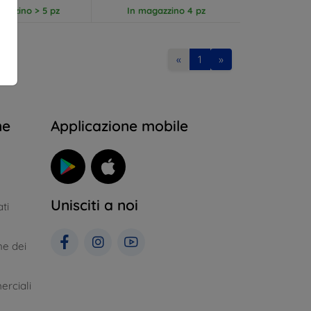
gazzino > 5 pz
In magazzino 4 pz
«
1
»
ne
Applicazione mobile
Unisciti a noi
ti
ne dei
erciali