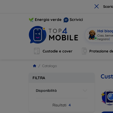
×
Scari
Energia verde
Scrivici
Hai biso
Ciao, benv
negozio
|
Custodie e cover
Protezione de
Catalogo
Cust
FILTRA
Disponibilità
Risultati
4