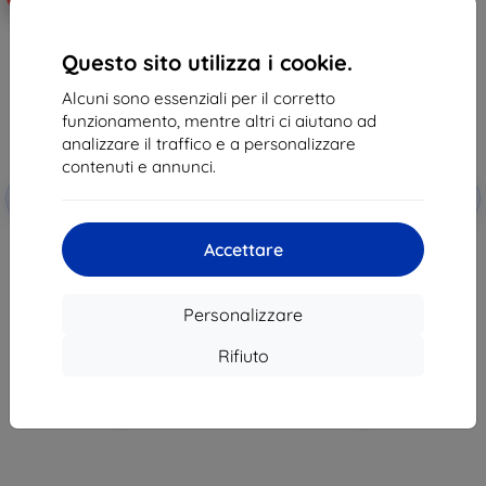
Questo sito utilizza i cookie.
Alcuni sono essenziali per il corretto
funzionamento, mentre altri ci aiutano ad
analizzare il traffico e a personalizzare
contenuti e annunci.
Codice
Codice
-10%
-10%
EXTRA10
EXTRA10
sconto
sconto
3MK HTC Desire 20 Pro - 3mk
3MK FlexibleGlass HTC Desire 20
Accettare
FlexibleGlass Lite
Pro Hybrid Glass
10,89 €
15,90 €
9,81 €
7,11 €
Personalizzare
In magazzino > 5 pz
Ultimo pezzo disponibile
Rifiuto