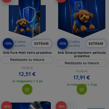
Codice
Codice
-10%
-10%
EXTRA10
EXTRA10
sconto
sconto
3mk Pure Matt Vetro protettivo
3mk Silverprotection+ pellicola
protettiva
Realizzato su misura
Realizzato su misura
13,90 €
19,90 €
12,51 €
17,91 €
In magazzino > 5 pz
In magazzino > 5 pz
-10%
-10%