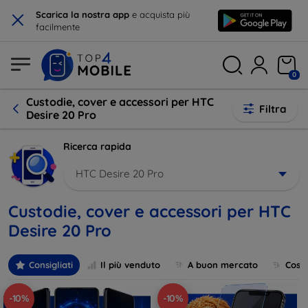
×
Scarica la nostra app
e acquista più
facilmente
0
Custodie, cover e accessori per HTC
Filtra
Desire 20 Pro
Ricerca rapida
HTC Desire 20 Pro
Custodie, cover e accessori per HTC
Desire 20 Pro
Consigliati
Il più venduto
A buon mercato
Cost
-10%
-10%