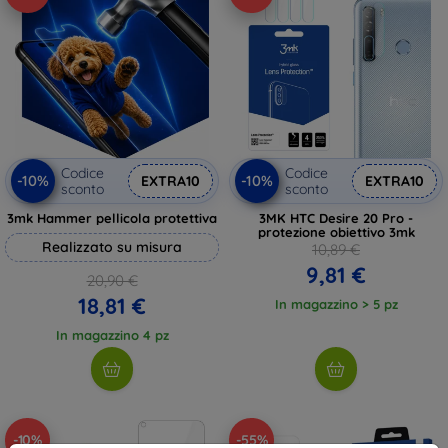
Codice
Codice
-10%
-10%
EXTRA10
EXTRA10
sconto
sconto
3mk Hammer pellicola protettiva
3MK HTC Desire 20 Pro -
protezione obiettivo 3mk
Realizzato su misura
10,89 €
9,81 €
20,90 €
18,81 €
In magazzino > 5 pz
In magazzino 4 pz
-10%
-55%