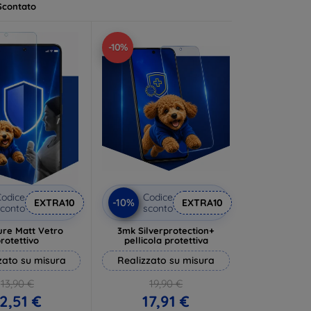
Scontato
-10%
odice
Codice
-10%
EXTRA10
EXTRA10
conto
sconto
ure Matt Vetro
3mk Silverprotection+
rotettivo
pellicola protettiva
zato su misura
Realizzato su misura
13,90 €
19,90 €
2,51 €
17,91 €