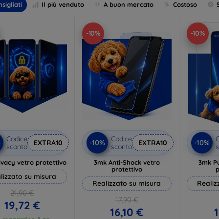
sigliati
Il più venduto
A buon mercato
Costoso
-10%
-10%
Codice
Codice
C
%
-10%
-10%
EXTRA10
EXTRA10
sconto
sconto
s
vacy vetro protettivo
3mk Anti-Shock vetro
3mk P
protettivo
p
lizzato su misura
Realizzato su misura
Realiz
21,90 €
17,90 €
19,72 €
16,10 €
1