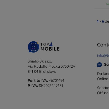
I
1
-
6
de
Cont
info@t
Shield-Sk s.r.o.
Scr
Via Rudolfa Mocka 3750/2A
841 04 Bratislava
Da lune
Onlin
Partita IVA:
46701494
P. IVA:
SK2023549671
Sabato
Offline