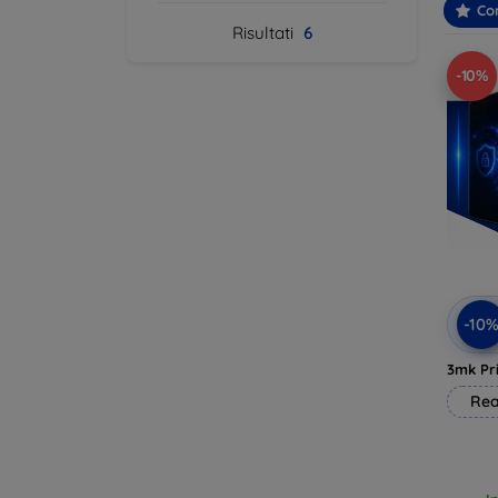
Con
Risultati
6
-10%
-10
3mk Pri
Rea