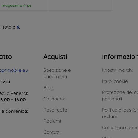
n magazzino 4 pz
l totale
6
.
atto
Acquisti
Informazio
op4mobile.eu
Spedizione e
I nostri marchi
pagamenti
I tuoi cookie
ivici
Blog
Protezione dei da
dì a venerdì:
Cashback
personali
e
8:00 – 16:00
Reso facile
Politica di gestio
 e domenica:
reclami
Reclami
Condizioni comm
Contatti