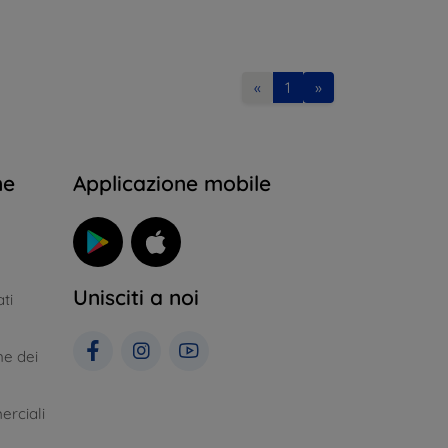
«
1
»
ne
Applicazione mobile
Unisciti a noi
ti
ne dei
erciali