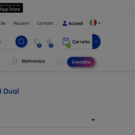
ile
Reclami
Contatti
Accedi
Carrello
0
0
0
Elettronica
Svendita
I Dual