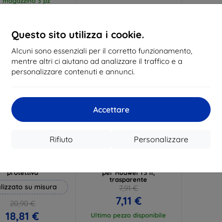
n magazzino 3 pz
In magazzino > 5 pz
In ma
Questo sito utilizza i cookie.
-10%
Alcuni sono essenziali per il corretto funzionamento,
mentre altri ci aiutano ad analizzare il traffico e a
personalizzare contenuti e annunci.
Accettare
Rifiuto
Personalizzare
Codice
Codice
%
-10%
EXTRA10
EXTRA10
sconto
sconto
 Hammer pellicola
Custodia TPU CELLY Gelskin
protettiva
per Huawei Y3 II,
trasparente
lizzato su misura
7,91 €
7,11 €
20,90 €
18,81 €
Ultimo pezzo disponibile