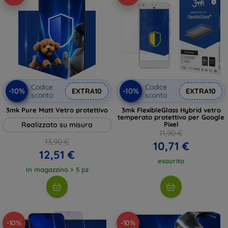
Codice
Codice
-10%
-10%
EXTRA10
EXTRA10
sconto
sconto
3mk Pure Matt Vetro protettivo
3mk FlexibleGlass Hybrid vetro
temperato protettivo per Google
Realizzato su misura
Pixel
11,90 €
13,90 €
10,71 €
12,51 €
esaurito
In magazzino > 5 pz
-10%
-10%