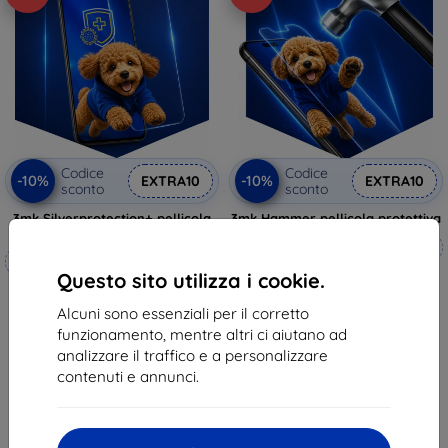
Codice
Codice
-10%
-10%
EXTRA10
EXTRA10
sconto
sconto
3mk Silverprotection+ pellicola
3mk Hammer pellicola protettiva
protettiva
Realizzato su misura
Realizzato su misura
Questo sito utilizza i cookie.
20,90 €
19,90 €
18,81 €
Alcuni sono essenziali per il corretto
17,91 €
funzionamento, mentre altri ci aiutano ad
In magazzino 4 pz
In magazzino > 5 pz
analizzare il traffico e a personalizzare
contenuti e annunci.