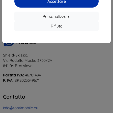
Accettare
1
-
6
del totale
6
.
«
1
»
Personalizzare
Rifiuto
Shield-Sk s.r.o.
Via Rudolfa Mocka 3750/2A
841 04 Bratislava
Partita IVA:
46701494
P. IVA:
SK2023549671
Contatto
info@top4mobile.eu