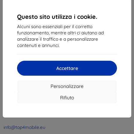
1
-
4
del totale
4
.
«
1
»
Questo sito utilizza i cookie.
Alcuni sono essenziali per il corretto
funzionamento, mentre altri ci aiutano ad
analizzare il traffico e a personalizzare
contenuti e annunci.
Shield-Sk s.r.o.
Accettare
Via Rudolfa Mocka 3750/2A
841 04 Bratislava
Personalizzare
Partita IVA:
46701494
P. IVA:
SK2023549671
Rifiuto
Contatto
info@top4mobile.eu