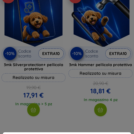
Codice
Codice
-10%
-10%
EXTRA10
EXTRA10
sconto
sconto
3mk Silverprotection+ pellicola
3mk Hammer pellicola protettiva
protettiva
Realizzato su misura
Realizzato su misura
20,90 €
19,90 €
18,81 €
17,91 €
In magazzino 4 pz
In magazzino > 5 pz