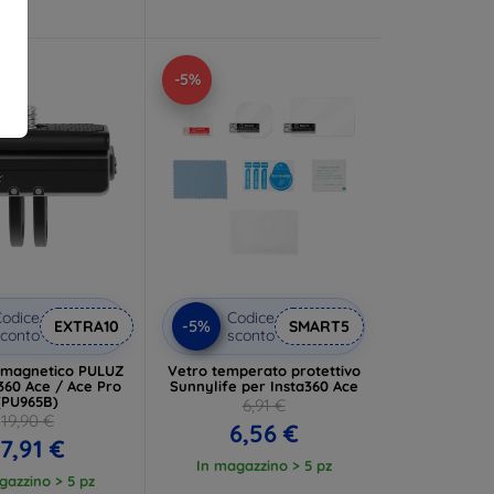
-5%
odice
Codice
-5%
EXTRA10
SMART5
conto
sconto
 magnetico PULUZ
Vetro temperato protettivo
360 Ace / Ace Pro
Sunnylife per Insta360 Ace
(PU965B)
6,91 €
19,90 €
6,56 €
17,91 €
In magazzino > 5 pz
gazzino > 5 pz