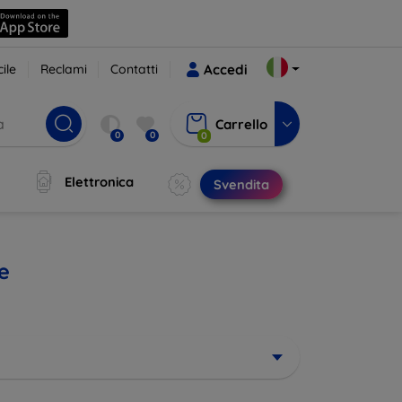
ile
Reclami
Contatti
Accedi
Carrello
0
0
0
Elettronica
Svendita
e