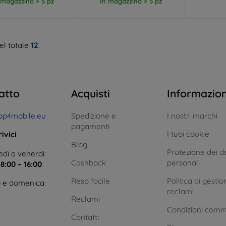
 magazzino > 5 pz
In magazzino > 5 pz
el totale
12
.
atto
Acquisti
Informazio
op4mobile.eu
Spedizione e
I nostri marchi
pagamenti
I tuoi cookie
ivici
Blog
Protezione dei da
dì a venerdì:
Cashback
personali
e
8:00 – 16:00
Reso facile
Politica di gestio
 e domenica:
reclami
Reclami
Condizioni comm
Contatti