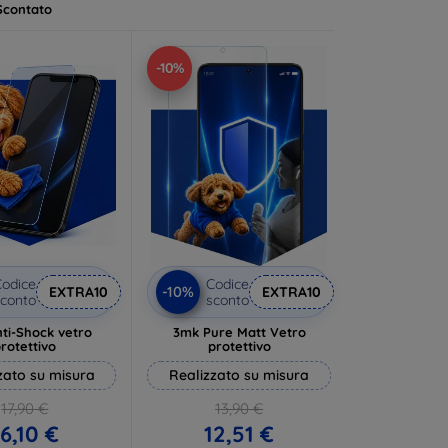
Scontato
-10%
odice
Codice
-10%
EXTRA10
EXTRA10
conto
sconto
ti-Shock vetro
3mk Pure Matt Vetro
rotettivo
protettivo
zato su misura
Realizzato su misura
17,90 €
13,90 €
16,10 €
12,51 €