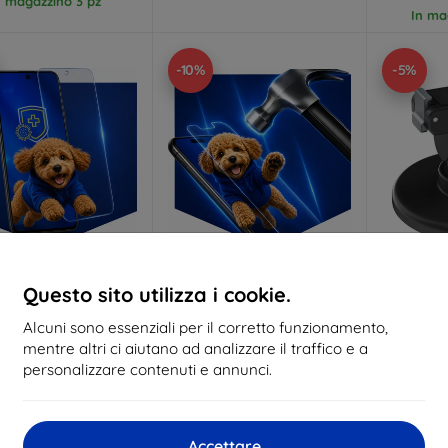
n magazzino 3 pz
In ma
-10%
-5%
Codice
Codice
C
Questo sito utilizza i cookie.
%
-10%
-5%
EXTRA10
EXTRA10
sconto
sconto
s
Alcuni sono essenziali per il corretto funzionamento,
 Silverprotection+
3mk Hammer pellicola
Suppo
mentre altri ci aiutano ad analizzare il traffico e a
llicola protettiva
protettiva
Sunnylif
personalizzare contenuti e annunci.
lizzato su misura
Realizzato su misura
2
19,90 €
20,90 €
17,91 €
18,81 €
In ma
Accettare