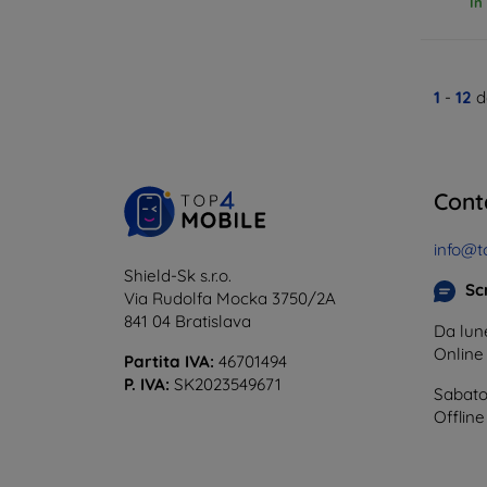
In
1
-
12
d
Cont
info@t
Shield-Sk s.r.o.
Scr
Via Rudolfa Mocka 3750/2A
841 04 Bratislava
Da lune
Onlin
Partita IVA:
46701494
P. IVA:
SK2023549671
Sabato
Offline