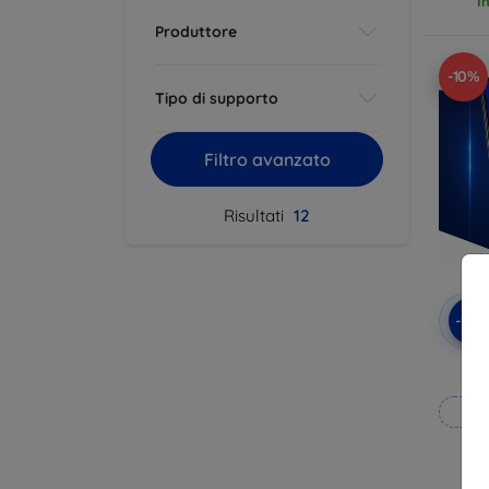
I
Produttore
-10%
Tipo di supporto
Filtro avanzato
Risultati
12
-10
3mk
pe
Rea