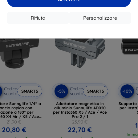
 magazzino > 5 pz
In magazzino 4 pz
Rifiuto
Personalizzare
-5%
-10%
Codice
Codice
C
-5%
-10%
SMART5
SMART5
sconto
sconto
s
tore Sunnylife 1/4" a
Adattatore magnetico in
Supporto
ancio rapido con
alluminio Sunnylife AD020
per Insta
tazione a 180° per
per Insta360 X5 / Ace / Ace
360 X4 Air / X5 / Ace
Pro 2 / 1
Pro 2 / 1 / Ace
21,90 €
23,90 €
20,80 €
22,70 €
In ma