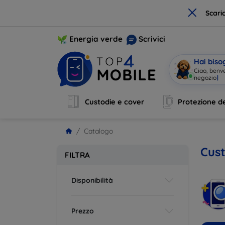
×
Scari
Energia verde
Scrivici
Hai biso
Ciao, benv
Custodie e cover
Protezione de
Catalogo
Cust
FILTRA
Disponibilità
Prezzo