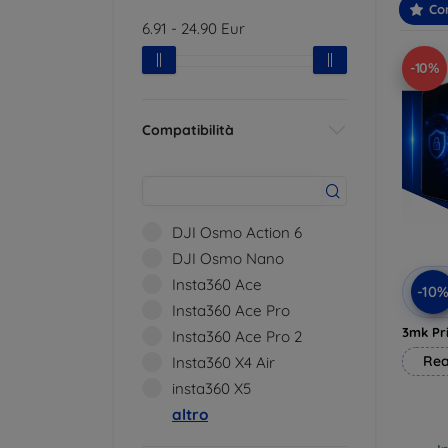
Con
6.91
-
24.90
Eur
-10%
Compatibilità
DJI Osmo Action 6
DJI Osmo Nano
Insta360 Ace
-10
Insta360 Ace Pro
3mk Pri
Insta360 Ace Pro 2
Rea
Insta360 X4 Air
insta360 X5
altro