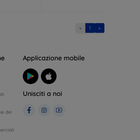
«
1
»
ne
Applicazione mobile
Unisciti a noi
ti
ne dei
erciali