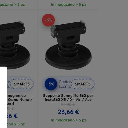
gazzino > 5 pz
In magazzino > 5 pz
-5%
odice
Codice
-5%
SMART5
SMART5
conto
sconto
rto magnetico
Supporto Sunnylife 360 per
e per Osmo Nano /
Insta360 X5 / X4 Air / Ace
Action 6
24,90 €
24,90 €
23,66 €
3,66 €
In magazzino > 5 pz
gazzino > 5 pz