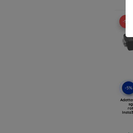
In
-5%
-5%
Adatta
sg
ro
Insta