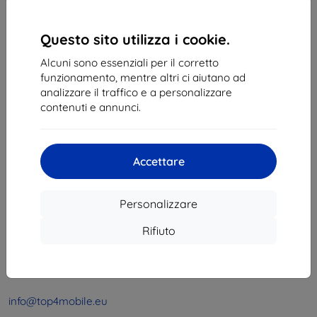
1
-
4
del totale
4
.
«
1
»
Questo sito utilizza i cookie.
Alcuni sono essenziali per il corretto
funzionamento, mentre altri ci aiutano ad
analizzare il traffico e a personalizzare
contenuti e annunci.
Shield-Sk s.r.o.
Accettare
Via Rudolfa Mocka 3750/2A
841 04 Bratislava
Personalizzare
Partita IVA:
46701494
P. IVA:
SK2023549671
Rifiuto
Contatto
info@top4mobile.eu