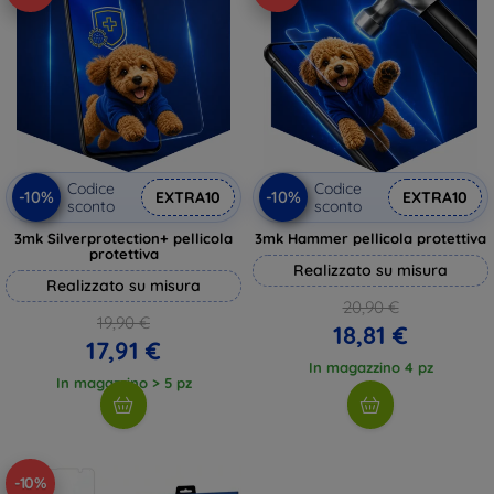
Codice
Codice
-10%
-10%
EXTRA10
EXTRA10
sconto
sconto
3mk Silverprotection+ pellicola
3mk Hammer pellicola protettiva
protettiva
Realizzato su misura
Realizzato su misura
20,90 €
19,90 €
18,81 €
17,91 €
In magazzino 4 pz
In magazzino > 5 pz
-10%