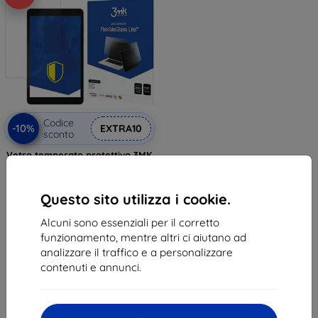
Codice
-10%
EXTRA10
sconto
Vetro temperato protettivo 3MK
FlexibleGlass Lite per BlackView
Tab 6 fino a 8,3"
11,90 €
Questo sito utilizza i cookie.
10,71 €
Alcuni sono essenziali per il corretto
In magazzino 5 pz
funzionamento, mentre altri ci aiutano ad
analizzare il traffico e a personalizzare
contenuti e annunci.