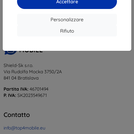
Accettare
1
-
5
del totale
5
.
«
1
»
Personalizzare
Rifiuto
Shield-Sk s.r.o.
Via Rudolfa Mocka 3750/2A
841 04 Bratislava
Partita IVA:
46701494
P. IVA:
SK2023549671
Contatto
info@top4mobile.eu