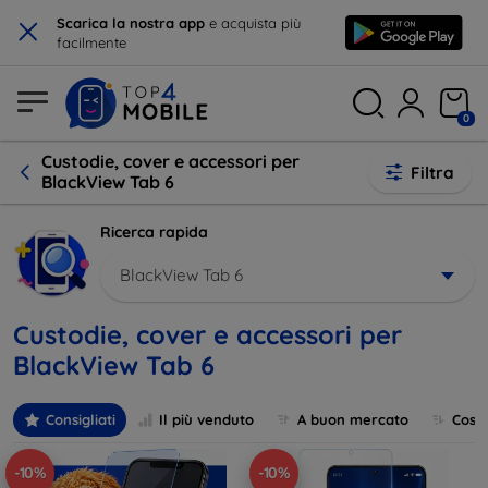
×
Scarica la nostra app
e acquista più
facilmente
0
Custodie, cover e accessori per
Filtra
BlackView Tab 6
Ricerca rapida
BlackView Tab 6
Custodie, cover e accessori per
BlackView Tab 6
Consigliati
Il più venduto
A buon mercato
Cost
-10%
-10%