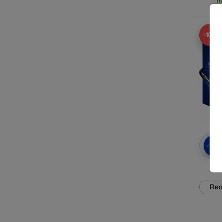
I
-10%
-10
3mk
Rea