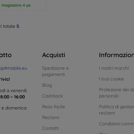
n magazzino 4 pz
l totale
5
.
atto
Acquisti
Informazio
op4mobile.eu
Spedizione e
I nostri marchi
pagamenti
I tuoi cookie
ivici
Blog
Protezione dei da
dì a venerdì:
Cashback
personali
e
8:00 – 16:00
Reso facile
Politica di gestio
 e domenica:
reclami
Reclami
Condizioni comm
Contatti