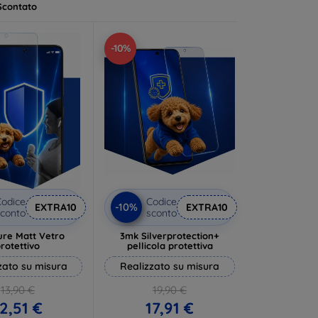
Scontato
-10%
odice
Codice
-10%
EXTRA10
EXTRA10
conto
sconto
ure Matt Vetro
3mk Silverprotection+
rotettivo
pellicola protettiva
zato su misura
Realizzato su misura
13,90 €
19,90 €
2,51 €
17,91 €