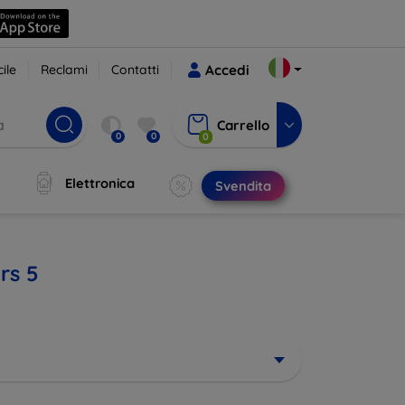
ile
Reclami
Contatti
Accedi
Carrello
0
0
0
Elettronica
Svendita
rs 5