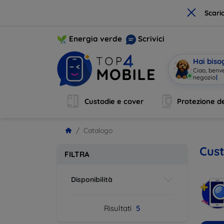
×
Scari
Energia verde
Scrivici
Hai biso
Ciao, benv
Custodie e cover
Protezione de
Catalogo
Cust
FILTRA
Disponibilità
Risultati
5