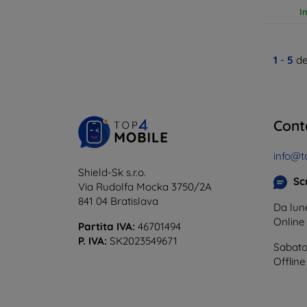
I
1
-
5
de
Cont
info@t
Shield-Sk s.r.o.
Scr
Via Rudolfa Mocka 3750/2A
841 04 Bratislava
Da lune
Onlin
Partita IVA:
46701494
P. IVA:
SK2023549671
Sabato
Offline