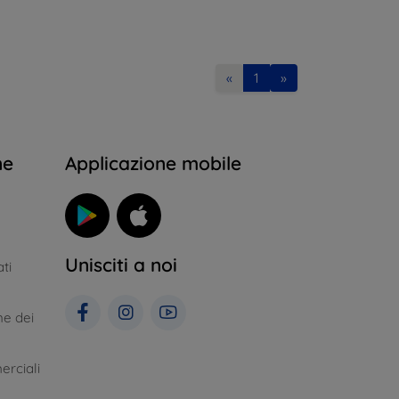
«
1
»
ne
Applicazione mobile
Unisciti a noi
ti
ne dei
erciali