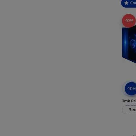
Con
-10%
-10
3mk Pri
Rea