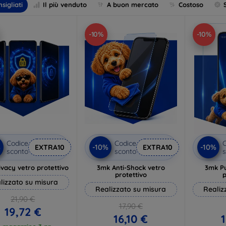
sigliati
Il più venduto
A buon mercato
Costoso
-10%
-10%
Codice
Codice
C
%
-10%
-10%
EXTRA10
EXTRA10
sconto
sconto
s
vacy vetro protettivo
3mk Anti-Shock vetro
3mk P
protettivo
p
lizzato su misura
Realizzato su misura
Realiz
21,90 €
17,90 €
19,72 €
16,10 €
1