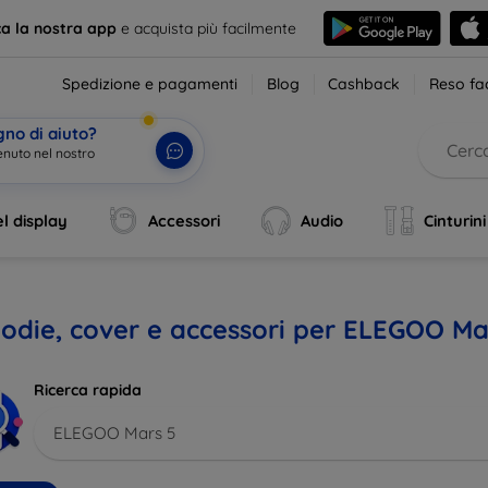
ca la nostra app
e acquista più facilmente
Spedizione e pagamenti
Blog
Cashback
Reso fac
gno di aiuto?
enuto nel nostro ne
|
l display
Accessori
Audio
Cinturini
odie, cover e accessori per ELEGOO Ma
Ricerca rapida
ELEGOO Mars 5