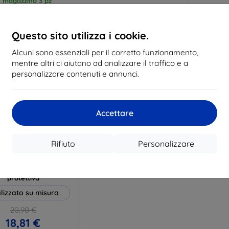
n magazzino 3 pz
In magazzino > 5 pz
In ma
Questo sito utilizza i cookie.
Alcuni sono essenziali per il corretto funzionamento,
mentre altri ci aiutano ad analizzare il traffico e a
personalizzare contenuti e annunci.
Accettare
Rifiuto
Personalizzare
Codice
%
EXTRA10
sconto
 Hammer pellicola
protettiva
lizzato su misura
20,90 €
18,81 €