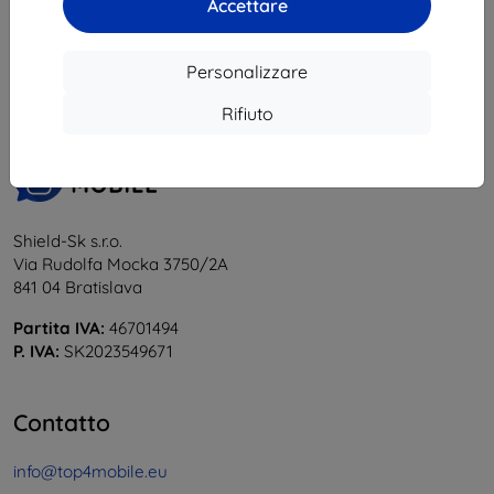
Accettare
1
-
5
del totale
5
.
«
1
»
Personalizzare
Rifiuto
Shield-Sk s.r.o.
Via Rudolfa Mocka 3750/2A
841 04 Bratislava
Partita IVA:
46701494
P. IVA:
SK2023549671
Contatto
info@top4mobile.eu