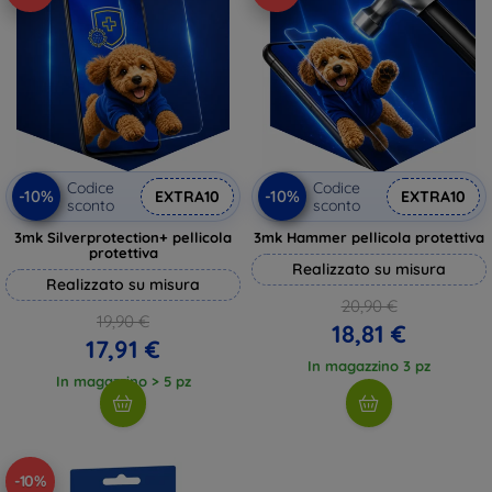
Codice
Codice
-10%
-10%
EXTRA10
EXTRA10
sconto
sconto
3mk Silverprotection+ pellicola
3mk Hammer pellicola protettiva
protettiva
Realizzato su misura
Realizzato su misura
20,90 €
19,90 €
18,81 €
17,91 €
In magazzino 3 pz
In magazzino > 5 pz
-10%