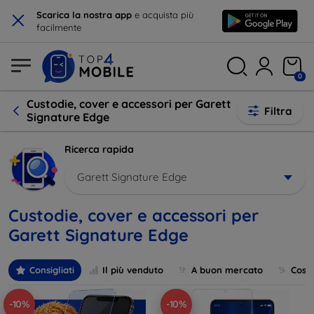
×
Scarica la nostra app
e acquista più
facilmente
0
Custodie, cover e accessori per Garett
Filtra
Signature Edge
Ricerca rapida
Garett Signature Edge
Custodie, cover e accessori per
Garett Signature Edge
Consigliati
Il più venduto
A buon mercato
Cost
-10%
-10%