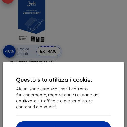
Codice
-10%
EXTRA10
sconto
3mk Watch Protection ARC
Pellicola protettiva per Garett
Signature Edge
11,90 €
Questo sito utilizza i cookie.
10,71 €
Alcuni sono essenziali per il corretto
In magazzino > 5 pz
funzionamento, mentre altri ci aiutano ad
analizzare il traffico e a personalizzare
contenuti e annunci.