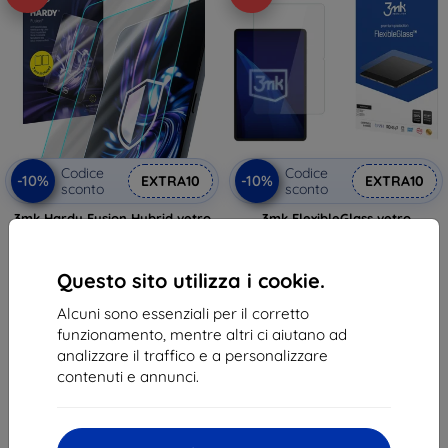
Codice
Codice
-10%
-10%
EXTRA10
EXTRA10
sconto
sconto
3mk Hardy Fusion Hybrid vetro
3mk FlexibleGlass vetro
temperato protettivo per Honor
temperato ibrido per Honor Pad
Pad 10
10
26,90 €
18,90 €
Questo sito utilizza i cookie.
24,22 €
17,01 €
Alcuni sono essenziali per il corretto
In magazzino > 5 pz
In magazzino > 5 pz
funzionamento, mentre altri ci aiutano ad
analizzare il traffico e a personalizzare
contenuti e annunci.