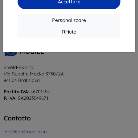
Accettare
1
-
6
del totale
6
.
«
1
»
Personalizzare
Rifiuto
Shield-Sk s.r.o.
Via Rudolfa Mocka 3750/2A
841 04 Bratislava
Partita IVA:
46701494
P. IVA:
SK2023549671
Contatto
info@top4mobile.eu