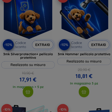
Codice
Codice
-10%
-10%
EXTRA10
EXTRA10
sconto
sconto
3mk Silverprotection+ pellicola
3mk Hammer pellicola protettiva
protettiva
Realizzato su misura
Realizzato su misura
20,90 €
19,90 €
18,81 €
17,91 €
In magazzino 3 pz
In magazzino > 5 pz
-10%
-10%