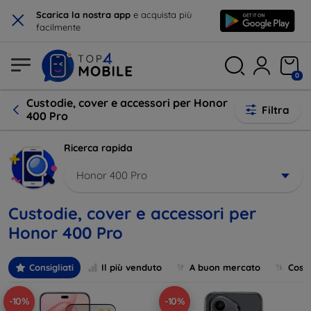
×
Scarica la nostra app
e acquista più
facilmente
0
Custodie, cover e accessori per Honor
Filtra
400 Pro
Ricerca rapida
Honor 400 Pro
Custodie, cover e accessori per
Honor 400 Pro
Consigliati
Il più venduto
A buon mercato
Cost
-10%
-10%