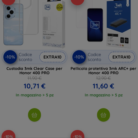
Codice
Codice
-10%
-10%
EXTRA10
EXTRA10
sconto
sconto
Custodia 3mk Clear Case per
Pellicola protettiva 3mk ARC+ per
Honor 400 PRO
Honor 400 PRO
11,90 €
12,90 €
10,71 €
11,60 €
In magazzino > 5 pz
In magazzino > 5 pz
-10%
-10%