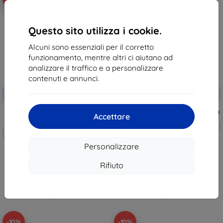
Questo sito utilizza i cookie.
Alcuni sono essenziali per il corretto
funzionamento, mentre altri ci aiutano ad
analizzare il traffico e a personalizzare
contenuti e annunci.
Codice
Codice
-10%
-10%
EXTRA10
EXTRA10
sconto
sconto
3mk Silverprotection+ pellicola
3mk Hammer pellicola protettiva
Accettare
protettiva
Realizzato su misura
Realizzato su misura
20,90 €
Personalizzare
19,90 €
18,81 €
17,91 €
Rifiuto
In magazzino 3 pz
In magazzino > 5 pz
-10%
-10%