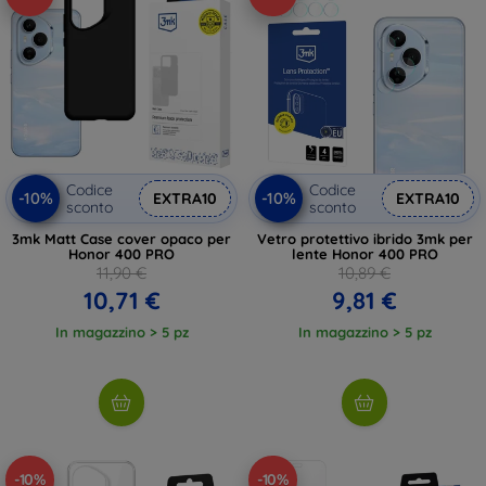
Codice
Codice
-10%
-10%
EXTRA10
EXTRA10
sconto
sconto
3mk Matt Case cover opaco per
Vetro protettivo ibrido 3mk per
Honor 400 PRO
lente Honor 400 PRO
11,90 €
10,89 €
10,71 €
9,81 €
In magazzino > 5 pz
In magazzino > 5 pz
-10%
-10%