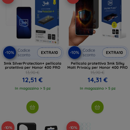
Codice
Codice
-10%
-10%
EXTRA10
EXTRA10
sconto
sconto
3mk SilverProtection+ pellicola
Pellicola protettiva 3mk Silky
protettiva per Honor 400 PRO
Matt Privacy per Honor 400 PRO
13,90 €
15,90 €
12,51 €
14,31 €
In magazzino > 5 pz
In magazzino > 5 pz
-10%
-10%