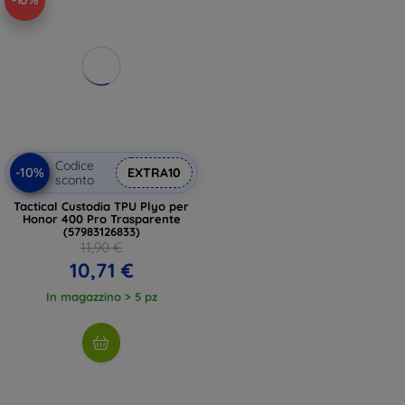
-10%
Codice
-10%
EXTRA10
sconto
Tactical Custodia TPU Plyo per
Honor 400 Pro Trasparente
(57983126833)
11,90 €
10,71 €
In magazzino > 5 pz