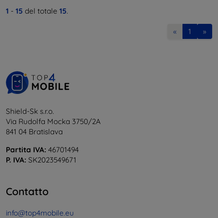
1
-
15
del totale
15
.
«
1
»
Shield-Sk s.r.o.
Via Rudolfa Mocka 3750/2A
841 04 Bratislava
Partita IVA:
46701494
P. IVA:
SK2023549671
Contatto
info@top4mobile.eu