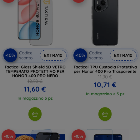
Codice
Codice
-10%
-10%
EXTRA10
EXTRA10
sconto
sconto
Tactical Glass Shield 5D VETRO
Tactical TPU Custodia Protettiva
TEMPERATO PROTETTIVO PER
per Honor 400 Pro Trasparente
HONOR 400 PRO NERO
11,90 €
12,90 €
10,71 €
11,60 €
In magazzino > 5 pz
In magazzino 5 pz
-10%
-10%