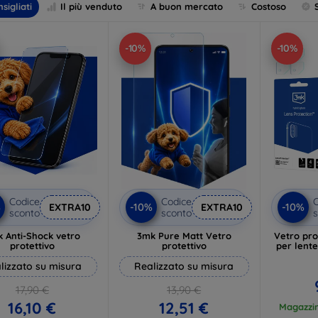
sigliati
Il più venduto
A buon mercato
Costoso
-10%
-10%
Codice
Codice
C
%
-10%
-10%
EXTRA10
EXTRA10
sconto
sconto
s
 Anti-Shock vetro
3mk Pure Matt Vetro
Vetro pro
protettivo
protettivo
per lent
lizzato su misura
Realizzato su misura
17,90 €
13,90 €
16,10 €
12,51 €
Magazzin