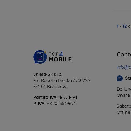
1
-
12
d
Cont
info@t
Shield-Sk s.r.o.
Scr
Via Rudolfa Mocka 3750/2A
841 04 Bratislava
Da lune
Onlin
Partita IVA:
46701494
P. IVA:
SK2023549671
Sabato
Offline