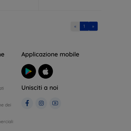
«
1
»
ne
Applicazione mobile
Unisciti a noi
ti
ne dei
erciali