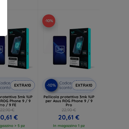
-10%
odice
Codice
-10%
EXTRA10
EXTRA10
conto
sconto
protettiva 3mk 1UP
Pellicola protettiva 3mk 1UP
 ROG Phone 9 / 9
per Asus ROG Phone 9 / 9
Pro / 9 FE
Pro
22,90 €
22,90 €
0,61 €
20,61 €
gazzino > 5 pz
In magazzino 1 pz