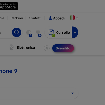
ile
Reclami
Contatti
Accedi
Carrello
0
0
0
Elettronica
Svendita
Phone 9