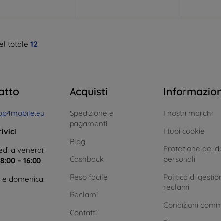
el totale
12
.
atto
Acquisti
Informazio
op4mobile.eu
Spedizione e
I nostri marchi
pagamenti
I tuoi cookie
ivici
Blog
Protezione dei da
dì a venerdì:
Cashback
personali
e
8:00 – 16:00
Reso facile
Politica di gestio
 e domenica:
reclami
Reclami
Condizioni comm
Contatti