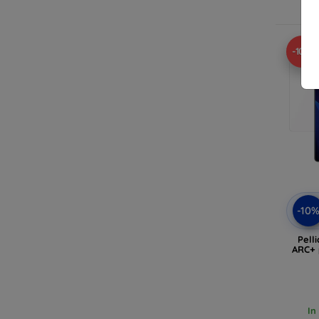
In
-10%
-10
Pell
ARC+ 
In