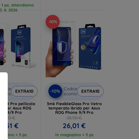
o 1 pz, attendiamo
0. 8. 2026
-10%
odice
Codice
-10%
EXTRA10
EXTRA10
conto
sconto
Matt Pro pellicola
3mk FlexibleGlass Pro Vetro
iva per Asus ROG
temperato ibrido per Asus
one 9/9 Pro
ROG Phone 9/9 Pro
13,90 €
28,90 €
2,51 €
26,01 €
gazzino > 5 pz
In magazzino > 5 pz