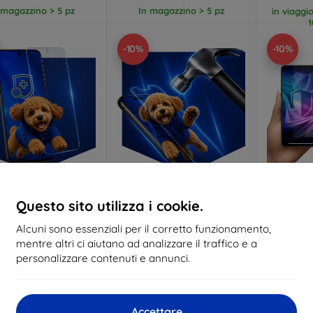
 magazzino > 5 pz
In magazzino > 5 pz
in viaggi
1
-10%
-10%
Codice
Codice
C
Questo sito utilizza i cookie.
%
-10%
-10%
EXTRA10
EXTRA10
sconto
sconto
s
Alcuni sono essenziali per il corretto funzionamento,
 Silverprotection+
3mk Hammer pellicola
3mk Silky 
mentre altri ci aiutano ad analizzare il traffico e a
llicola protettiva
protettiva
protett
Ph
personalizzare contenuti e annunci.
lizzato su misura
Realizzato su misura
1
19,90 €
20,90 €
17,91 €
18,81 €
In ma
Accettare