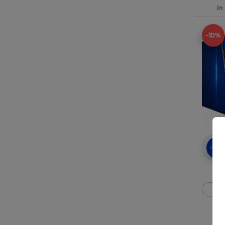
In
-10%
-10
3mk
pe
Rea