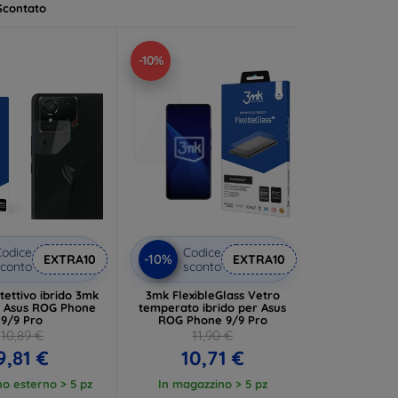
Scontato
-10%
odice
Codice
-10%
EXTRA10
EXTRA10
conto
sconto
tettivo ibrido 3mk
3mk FlexibleGlass Vetro
e Asus ROG Phone
temperato ibrido per Asus
9/9 Pro
ROG Phone 9/9 Pro
10,89 €
11,90 €
9,81 €
10,71 €
o esterno > 5 pz
In magazzino > 5 pz