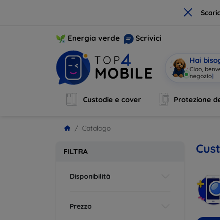
×
Scari
Energia verde
Scrivici
Hai biso
Ciao, benv
Custodie e cover
Protezione de
Catalogo
Cust
FILTRA
Disponibilità
Prezzo