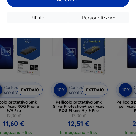
 magazzino > 5 pz
In magazzino 4 pz
Rifiuto
Personalizzare
-10%
-10%
Codice
Codice
C
%
-10%
-10%
EXTRA10
EXTRA10
sconto
sconto
s
icola protettiva 3mk
Pellicola protettiva 3mk
Pellicola 
per Asus ROG Phone
SilverProtection+ per Asus
per Asus
9/9 Pro
ROG Phone 9 / 9 Pro
12,90 €
13,90 €
11,60 €
12,51 €
2
 magazzino > 5 pz
In magazzino > 5 pz
In ma