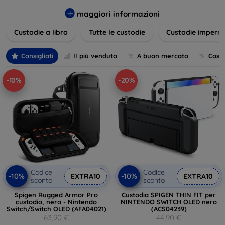
varietà di design eleganti e funzionali, perfetti per ogni
esigenza e gusto. Proteggete il vostro dispositivo con le
maggiori informazioni
nostre soluzioni innovative e chic!
Custodie a libro
Tutte le custodie
Custodie imperme
Consigliati
Il più venduto
A buon mercato
Cost
-10%
-20%
Codice
Codice
-10%
-10%
EXTRA10
EXTRA10
sconto
sconto
Spigen Rugged Armor Pro
Custodia SPIGEN THIN FIT per
custodia, nera - Nintendo
NINTENDO SWITCH OLED nero
Switch/Switch OLED (AFA04021)
(ACS04239)
63,90 €
44,90 €