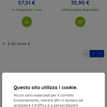
57,51 €
35,90 €
In magazzino > 5 pz
Ultimo pezzo disponibile
1
-
2
del totale
2
.
«
1
»
Questo sito utilizza i cookie.
Shield-Sk s.r.o.
Alcuni sono essenziali per il corretto
Via Rudolfa Mocka 3750/2A
funzionamento, mentre altri ci aiutano ad
841 04 Bratislava
analizzare il traffico e a personalizzare