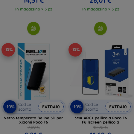
14,31 €
26,01 €
In magazzino > 5 pz
In magazzino > 5 pz
-10%
-10%
Codice
Codice
-10%
-10%
EXTRA10
EXTRA10
sconto
sconto
Vetro temperato Beline 5D per
3MK ARC+ pellicola Poco F6
Xiaomi Poco F6
Fullscreen pellicola
9,89 €
12,90 €