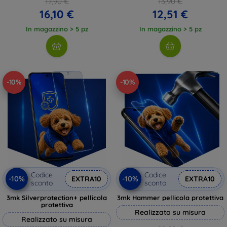
17,90 €
13,90 €
16,10 €
12,51 €
In magazzino > 5 pz
In magazzino > 5 pz
-10%
-10%
Codice
Codice
-10%
-10%
EXTRA10
EXTRA10
sconto
sconto
3mk Silverprotection+ pellicola
3mk Hammer pellicola protettiva
protettiva
Realizzato su misura
Realizzato su misura