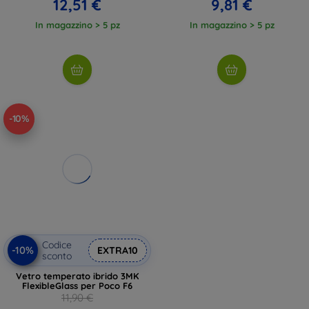
12,51 €
9,81 €
In magazzino > 5 pz
In magazzino > 5 pz
-10%
Codice
-10%
EXTRA10
sconto
Vetro temperato ibrido 3MK
FlexibleGlass per Poco F6
11,90 €