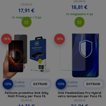
20,90 €
19,90 €
18,81 €
17,91 €
In magazzino 4 pz
In magazzino > 5 pz
-10%
-10%
Codice
Codice
-10%
-10%
EXTRA10
EXTRA10
sconto
sconto
Pellicola protettiva 3mk Silky
3mk FlexibleGlass Pro Hybrid
Matt Privacy per Poco F6
vetro temperato per Poco F6
15,90 €
28,90 €