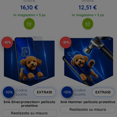
17,90 €
13,90 €
16,10 €
12,51 €
In magazzino > 5 pz
In magazzino > 5 pz
-10%
-10%
Codice
Codice
-10%
-10%
EXTRA10
EXTRA10
sconto
sconto
3mk Silverprotection+ pellicola
3mk Hammer pellicola protettiva
protettiva
Realizzato su misura
Realizzato su misura