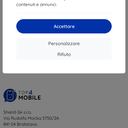
9,81 €
contenuti e annunci.
In magazzino > 5 pz
Accettare
Personalizzare
1
-
5
del totale
5
.
Rifiuto
«
1
»
Shield-Sk s.r.o.
Via Rudolfa Mocka 3750/2A
841 04 Bratislava