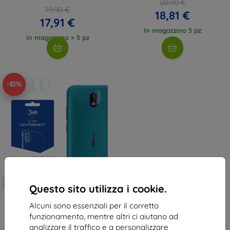
20,90 €
19,90 €
18,81 €
17,91 €
In magazzino 3 pz
In magazzino > 5 pz
-10%
Codice
-10%
EXTRA10
sconto
Questo sito utilizza i cookie.
3MK Nokia 1.3 - protezione lente
Alcuni sono essenziali per il corretto
3mk
funzionamento, mentre altri ci aiutano ad
10,89 €
analizzare il traffico e a personalizzare