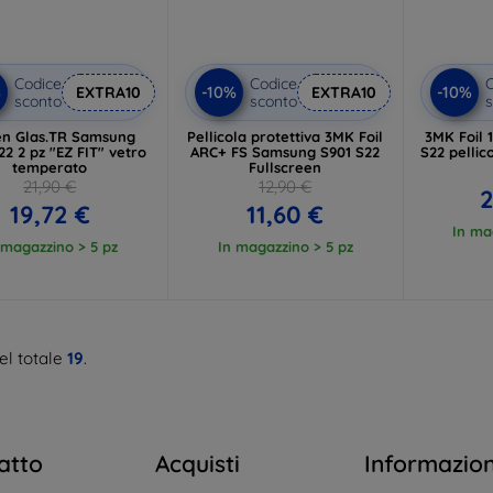
Codice
Codice
C
%
-10%
-10%
EXTRA10
EXTRA10
sconto
sconto
s
en Glas.TR Samsung
Pellicola protettiva 3MK Foil
3MK Foil
22 2 pz "EZ FIT" vetro
ARC+ FS Samsung S901 S22
S22 pellic
temperato
Fullscreen
21,90 €
12,90 €
2
19,72 €
11,60 €
In ma
 magazzino > 5 pz
In magazzino > 5 pz
el totale
19
.
atto
Acquisti
Informazio