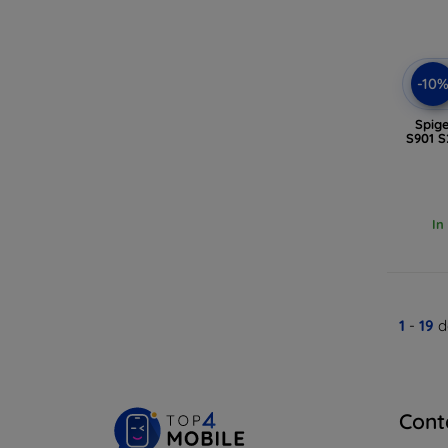
-10
Spig
S901 S
In
1
-
19
d
Cont