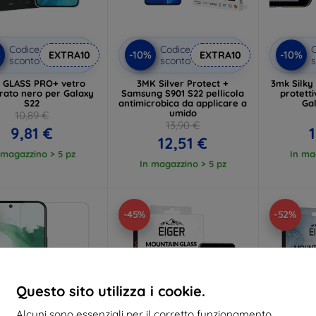
Codice
Codice
C
%
-10%
-10%
EXTRA10
EXTRA10
sconto
sconto
s
 GLASS PRO+ vetro
3MK Silver Protect +
3mk Silky 
ato nero per Galaxy
Samsung S901 S22 pellicola
protett
S22
antimicrobica da applicare a
Ga
umido
10,89 €
13,90 €
9,81 €
1
12,51 €
 magazzino > 5 pz
In ma
In magazzino > 5 pz
-45%
-52%
Questo sito utilizza i cookie.
Alcuni sono essenziali per il corretto funzionamento,