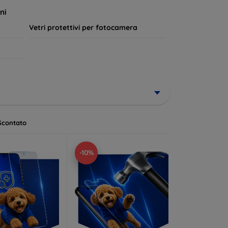
a lungo.
ni
Vetri protettivi per fotocamera
Scontato
-10%