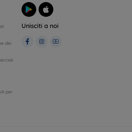
Unisciti a noi
ti
ne dei
erciali
VA per