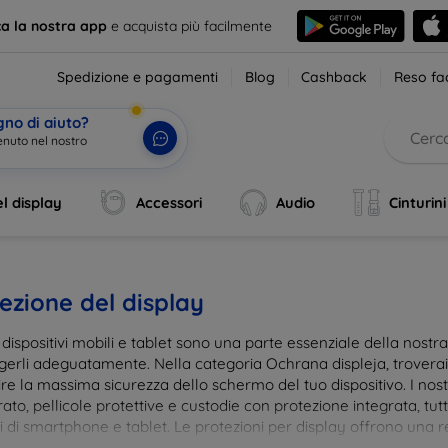
ca la nostra app
e acquista più facilmente
Spedizione e pagamenti
Blog
Cashback
Reso fac
gno di aiuto?
l display
Accessori
Audio
Cinturini
ezione del display
i dispositivi mobili e tablet sono una parte essenziale della nost
gerli adeguatamente. Nella categoria Ochrana displeja, trovera
re la massima sicurezza dello schermo del tuo dispositivo. I nostr
to, pellicole protettive e custodie con protezione integrata, tut
 di smartphone e tablet. Le protezioni per display offrono una res
te, mantenendo allo stesso tempo la trasparenza e la sensibilità