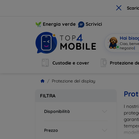
×
Scari
Energia verde
Scrivici
Hai biso
C
|
Custodie e cover
Protezione de
Protezione del display
Prot
FILTRA
I nostr
Disponibilità
proteg
garanti
tempera
Prezzo
modelli
impron