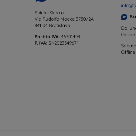
info@t
Shield-Sk s.r.o.
Scr
Via Rudolfa Mocka 3750/2A
841 04 Bratislava
Da lune
Onlin
Partita IVA:
46701494
P. IVA:
SK2023549671
Sabato
Offline