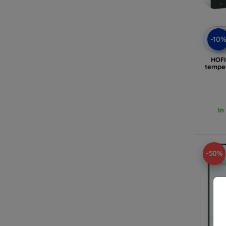
-10
HOFI
temper
In
-50%