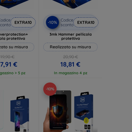
odice
Codice
-10%
EXTRA10
EXTRA10
conto
sconto
lverprotection+
3mk Hammer pellicola
cola protettiva
protettiva
zato su misura
Realizzato su misura
19,90 €
20,90 €
17,91 €
18,81 €
gazzino > 5 pz
In magazzino 4 pz
-10%