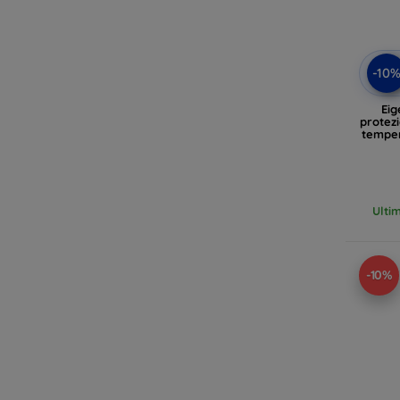
-10
Eig
protez
temper
Ulti
-10%