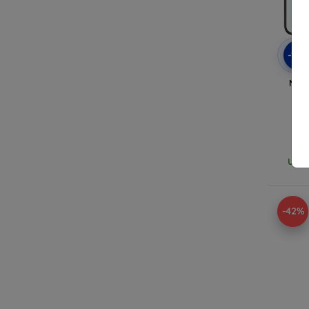
-10
Nill
ve
Ulti
-42%