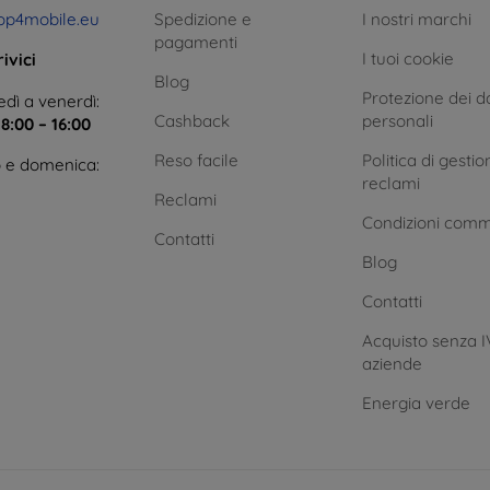
op4mobile.eu
Spedizione e
I nostri marchi
pagamenti
I tuoi cookie
ivici
Blog
Protezione dei da
dì a venerdì:
Cashback
personali
e
8:00 – 16:00
Reso facile
Politica di gestio
 e domenica:
reclami
Reclami
Condizioni comm
Contatti
Blog
Contatti
Acquisto senza I
aziende
Energia verde