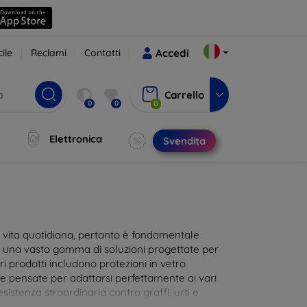
ile
Reclami
Contatti
Accedi
Carrello
0
0
0
Elettronica
Svendita
ra vita quotidiana, pertanto è fondamentale
i una vasta gamma di soluzioni progettate per
i prodotti includono protezioni in vetro
te pensate per adattarsi perfettamente ai vari
istenza straordinaria contro graffi, urti e
 al tocco dello schermo. Scegli la protezione