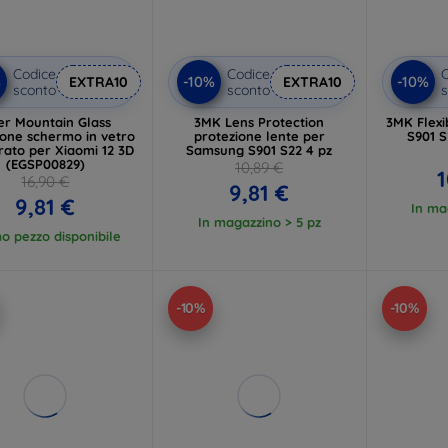
Codice
Codice
C
%
-10%
-10%
EXTRA10
EXTRA10
sconto
sconto
s
er Mountain Glass
3MK Lens Protection
3MK Flex
ione schermo in vetro
protezione lente per
S901 S
ato per Xiaomi 12 3D
Samsung S901 S22 4 pz
(EGSP00829)
10,89 €
1
16,90 €
9,81 €
9,81 €
In ma
In magazzino > 5 pz
mo pezzo disponibile
-10%
-10%