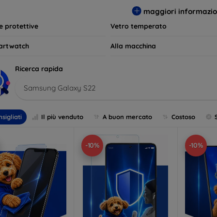
per le tue esigenze e mantieni il tuo dispositivo come nuovo più 
maggiori informazio
le protettive
Vetro temperato
artwatch
Alla macchina
Ricerca rapida
Samsung Galaxy S22
sigliati
Il più venduto
A buon mercato
Costoso
-10%
-10%