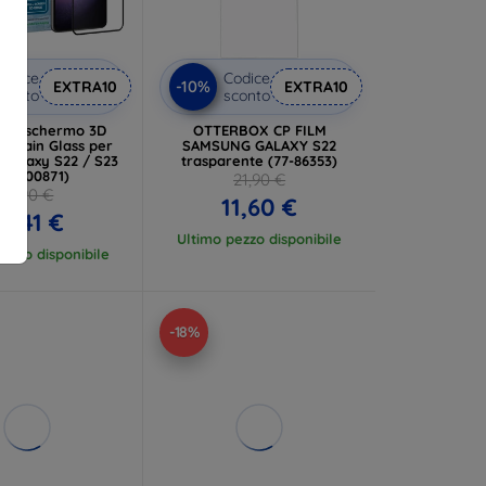
odice
Codice
-10%
EXTRA10
EXTRA10
conto
sconto
ione schermo 3D
OTTERBOX CP FILM
untain Glass per
SAMSUNG GALAXY S22
Galaxy S22 / S23
trasparente (77-86353)
EGSP00871)
21,90 €
27,90 €
11,60 €
13,41 €
Ultimo pezzo disponibile
ezzo disponibile
-18%