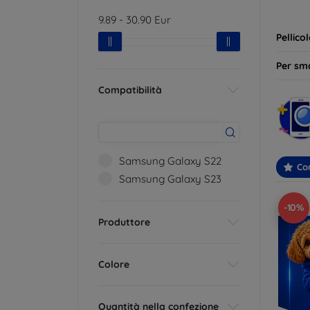
ideale 
9.89
-
30.90
Eur
Pellico
Per sm
Compatibilità
Samsung Galaxy S22
Con
Samsung Galaxy S23
-10%
Produttore
Colore
Quantità nella confezione