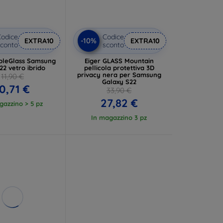
odice
Codice
-10%
EXTRA10
EXTRA10
conto
sconto
ibleGlass Samsung
Eiger GLASS Mountain
22 vetro ibrido
pellicola protettiva 3D
privacy nera per Samsung
11,90 €
Galaxy S22
0,71 €
33,90 €
27,82 €
gazzino > 5 pz
In magazzino 3 pz