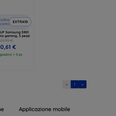
odice
EXTRA10
conto
 1UP Samsung S901
ola gaming, 3 pezzi
22,90 €
0,61 €
gazzino > 5 pz
«
1
»
ne
Applicazione mobile