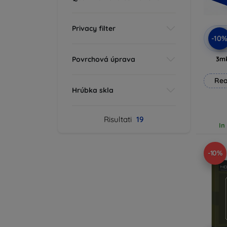
Privacy filter
-10
Povrchová úprava
3mk
Rea
Hrúbka skla
Risultati
19
In
-10%