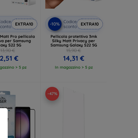
odice
Codice
-10%
EXTRA10
EXTRA10
conto
sconto
Matt Pro pellicola
Pellicola protettiva 3mk
iva per Samsung
Silky Matt Privacy per
laxy S22 5G
Samsung Galaxy S22 5G
13,90 €
15,90 €
2,51 €
14,31 €
gazzino > 5 pz
In magazzino > 5 pz
-47%