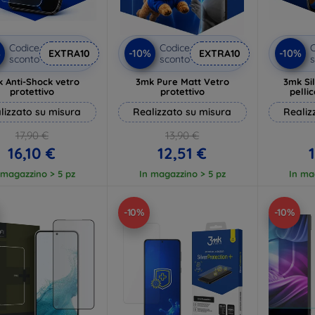
Codice
Codice
C
%
-10%
-10%
EXTRA10
EXTRA10
sconto
sconto
s
 Anti-Shock vetro
3mk Pure Matt Vetro
3mk Si
protettivo
protettivo
pelli
lizzato su misura
Realizzato su misura
Realiz
17,90 €
13,90 €
16,10 €
12,51 €
 magazzino > 5 pz
In magazzino > 5 pz
In ma
-10%
-10%