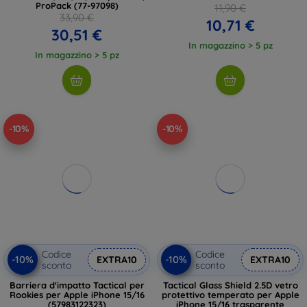
ProPack (77-97098)
11,90 €
33,90 €
10,71 €
30,51 €
In magazzino > 5 pz
In magazzino > 5 pz
-10%
-10%
Codice
Codice
-10%
-10%
EXTRA10
EXTRA10
sconto
sconto
Barriera d'impatto Tactical per
Tactical Glass Shield 2.5D vetro
Rookies per Apple iPhone 15/16
protettivo temperato per Apple
(57983122323)
iPhone 15/16 trasparente