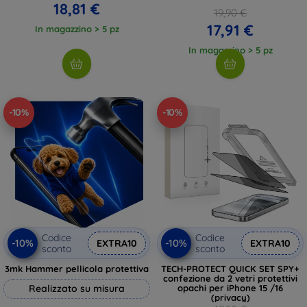
18,81 €
19,90 €
17,91 €
In magazzino > 5 pz
In magazzino > 5 pz
-10%
-10%
Codice
Codice
-10%
-10%
EXTRA10
EXTRA10
sconto
sconto
3mk Hammer pellicola protettiva
TECH-PROTECT QUICK SET SPY+
confezione da 2 vetri protettivi
Realizzato su misura
opachi per iPhone 15 /16
(privacy)