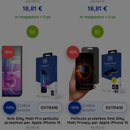
20,90 €
20,90 €
18,81 €
18,81 €
In magazzino > 5 pz
In magazzino > 5 pz
-10%
-10%
Codice
Codice
-10%
-10%
EXTRA10
EXTRA10
sconto
sconto
3mk Silky Matt Pro pellicola
Pellicola protettiva 3mk Silky
protettiva per Apple iPhone 15
Matt Privacy per Apple iPhone 15
13,90 €
15,90 €