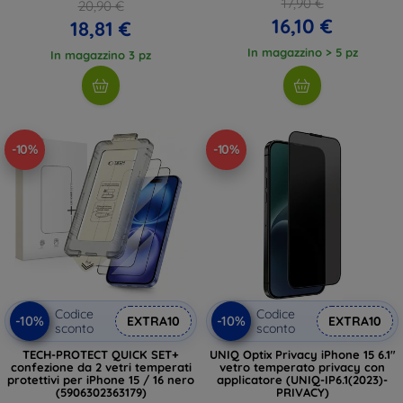
17,90 €
20,90 €
16,10 €
18,81 €
In magazzino > 5 pz
In magazzino 3 pz
-10%
-10%
Codice
Codice
-10%
-10%
EXTRA10
EXTRA10
sconto
sconto
TECH-PROTECT QUICK SET+
UNIQ Optix Privacy iPhone 15 6.1"
confezione da 2 vetri temperati
vetro temperato privacy con
protettivi per iPhone 15 / 16 nero
applicatore (UNIQ-IP6.1(2023)-
(5906302363179)
PRIVACY)