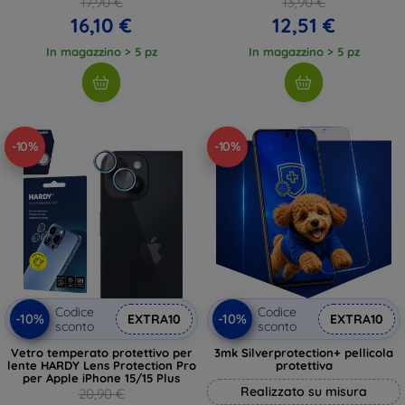
17,90 €
13,90 €
16,10 €
12,51 €
In magazzino > 5 pz
In magazzino > 5 pz
-10%
-10%
Codice
Codice
-10%
-10%
EXTRA10
EXTRA10
sconto
sconto
Vetro temperato protettivo per
3mk Silverprotection+ pellicola
lente HARDY Lens Protection Pro
protettiva
per Apple iPhone 15/15 Plus
Realizzato su misura
20,90 €