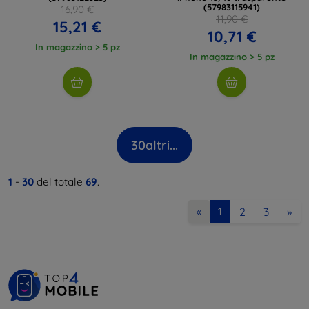
(57983115941)
16,90 €
11,90 €
15,21 €
10,71 €
In magazzino > 5 pz
In magazzino > 5 pz
30
altri...
1
-
30
del totale
69
.
2
3
»
«
1