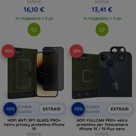
17,90 €
14,90 €
16,10 €
13,41 €
In magazzino > 5 pz
In magazzino > 5 pz
-10%
-10%
Codice
Codice
-10%
-10%
EXTRA10
EXTRA10
sconto
sconto
HOFI ANTI SPY GLASS PRO+
HOFI FULLCAM PRO+ vetro
Vetro privacy protettivo iPhone
protettivo per fotocamera
15
iPhone 15 / 15 Plus nero
10,89 €
11,90 €