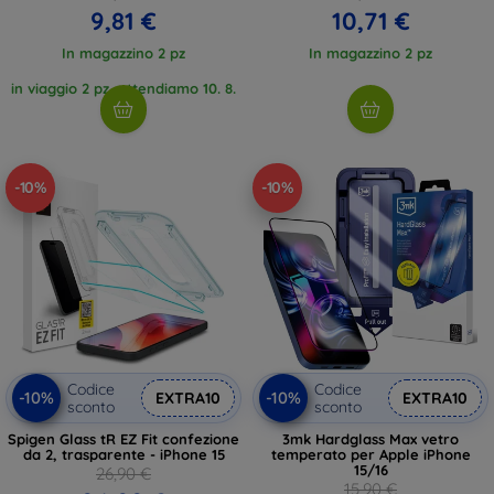
9,81 €
10,71 €
In magazzino 2 pz
In magazzino 2 pz
in viaggio 2 pz, attendiamo 10. 8.
2026
-10%
-10%
Codice
Codice
-10%
-10%
EXTRA10
EXTRA10
sconto
sconto
Spigen Glass tR EZ Fit confezione
3mk Hardglass Max vetro
da 2, trasparente - iPhone 15
temperato per Apple iPhone
15/16
26,90 €
15,90 €