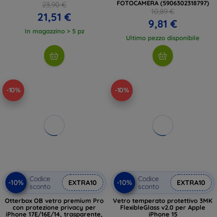
FOTOCAMERA (5906302318797)
23,90 €
10,89 €
21,51 €
9,81 €
In magazzino > 5 pz
Ultimo pezzo disponibile
-10%
-10%
Codice
Codice
-10%
-10%
EXTRA10
EXTRA10
sconto
sconto
Otterbox OB vetro premium Pro
Vetro temperato protettivo 3MK
con protezione privacy per
FlexibleGlass v2.0 per Apple
iPhone 17E/16E/14, trasparente,
iPhone 15