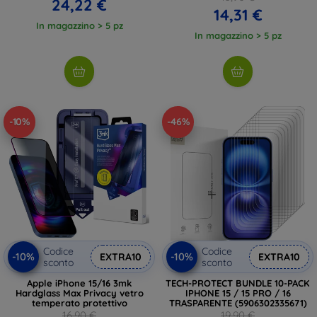
24,22 €
14,31 €
In magazzino > 5 pz
In magazzino > 5 pz
-10%
-46%
Codice
Codice
-10%
-10%
EXTRA10
EXTRA10
sconto
sconto
Apple iPhone 15/16 3mk
TECH-PROTECT BUNDLE 10-PACK
Hardglass Max Privacy vetro
IPHONE 15 / 15 PRO / 16
temperato protettivo
TRASPARENTE (5906302335671)
16,90 €
19,90 €