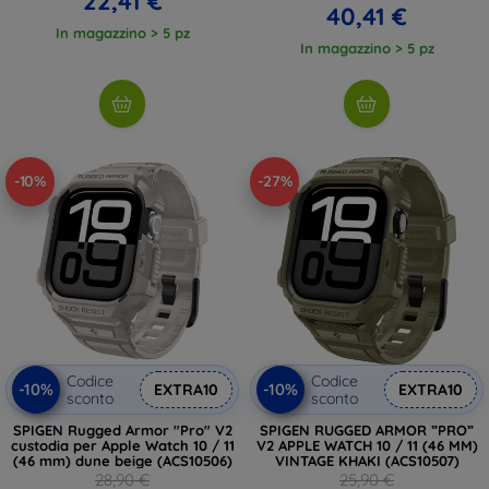
22,41 €
40,41 €
In magazzino > 5 pz
In magazzino > 5 pz
-10%
-27%
Codice
Codice
-10%
-10%
EXTRA10
EXTRA10
sconto
sconto
SPIGEN Rugged Armor "Pro" V2
SPIGEN RUGGED ARMOR ”PRO”
custodia per Apple Watch 10 / 11
V2 APPLE WATCH 10 / 11 (46 MM)
(46 mm) dune beige (ACS10506)
VINTAGE KHAKI (ACS10507)
28,90 €
25,90 €