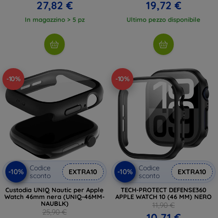
27,82 €
19,72 €
In magazzino > 5 pz
Ultimo pezzo disponibile
-10%
-10%
Codice
Codice
-10%
-10%
EXTRA10
EXTRA10
sconto
sconto
Custodia UNIQ Nautic per Apple
TECH-PROTECT DEFENSE360
Watch 46mm nera (UNIQ-46MM-
APPLE WATCH 10 (46 MM) NERO
NAUBLK)
11,90 €
25,90 €
10,71 €