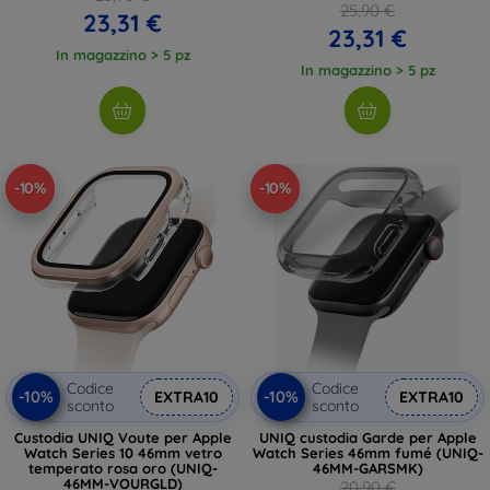
25,90 €
23,31 €
23,31 €
In magazzino > 5 pz
In magazzino > 5 pz
-10%
-10%
Codice
Codice
-10%
-10%
EXTRA10
EXTRA10
sconto
sconto
Custodia UNIQ Voute per Apple
UNIQ custodia Garde per Apple
Watch Series 10 46mm vetro
Watch Series 46mm fumé (UNIQ-
temperato rosa oro (UNIQ-
46MM-GARSMK)
46MM-VOURGLD)
20,90 €