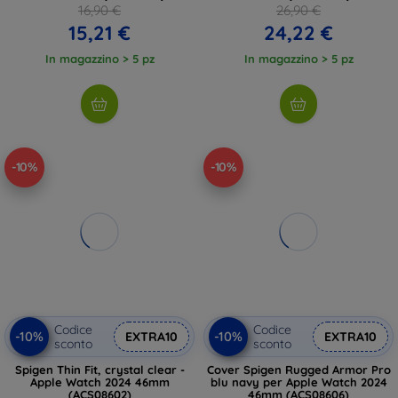
16,90 €
26,90 €
15,21 €
24,22 €
In magazzino > 5 pz
In magazzino > 5 pz
-10%
-10%
Codice
Codice
-10%
-10%
EXTRA10
EXTRA10
sconto
sconto
Spigen Thin Fit, crystal clear -
Cover Spigen Rugged Armor Pro
Apple Watch 2024 46mm
blu navy per Apple Watch 2024
(ACS08602)
46mm (ACS08606)