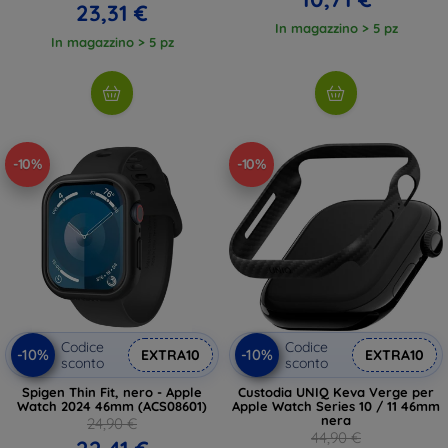
23,31 €
In magazzino > 5 pz
In magazzino > 5 pz
-10%
-10%
Codice
Codice
-10%
-10%
EXTRA10
EXTRA10
sconto
sconto
Spigen Thin Fit, nero - Apple
Custodia UNIQ Keva Verge per
Watch 2024 46mm (ACS08601)
Apple Watch Series 10 / 11 46mm
nera
24,90 €
44,90 €