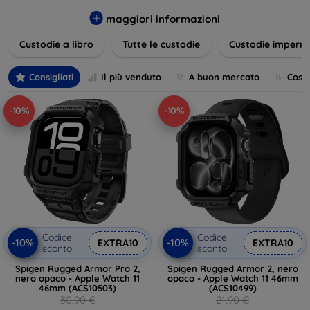
varietà di design eleganti e funzionali, perfetti per ogni
esigenza e gusto. Proteggete il vostro dispositivo con le
maggiori informazioni
nostre soluzioni innovative e chic!
Custodie a libro
Tutte le custodie
Custodie imperme
Consigliati
Il più venduto
A buon mercato
Cost
-10%
-10%
Codice
Codice
-10%
-10%
EXTRA10
EXTRA10
sconto
sconto
Spigen Rugged Armor Pro 2,
Spigen Rugged Armor 2, nero
nero opaco - Apple Watch 11
opaco - Apple Watch 11 46mm
46mm (ACS10503)
(ACS10499)
30,90 €
21,90 €