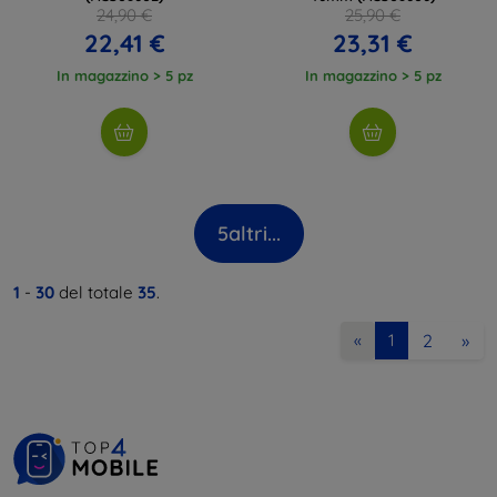
24,90 €
25,90 €
22,41 €
23,31 €
In magazzino > 5 pz
In magazzino > 5 pz
5
altri...
1
-
30
del totale
35
.
2
»
«
1