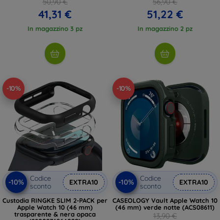
50,90 €
56,90 €
41,31 €
51,22 €
In magazzino 3 pz
In magazzino 2 pz
-10%
-10%
Codice
Codice
-10%
-10%
EXTRA10
EXTRA10
sconto
sconto
Custodia RINGKE SLIM 2-PACK per
CASEOLOGY Vault Apple Watch 10
Apple Watch 10 (46 mm)
(46 mm) verde notte (ACS08611)
trasparente & nera opaca
13,90 €