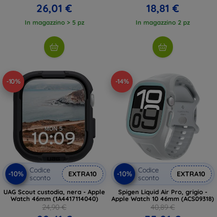
26,01 €
18,81 €
In magazzino > 5 pz
In magazzino 2 pz
-10%
-14%
Codice
Codice
-10%
-10%
EXTRA10
EXTRA10
sconto
sconto
UAG Scout custodia, nera - Apple
Spigen Liquid Air Pro, grigio -
Watch 46mm (1A4417114040)
Apple Watch 10 46mm (ACS09318)
24,90 €
40,89 €