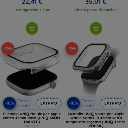
22,41 €
35,01 €
In magazzino > 5 pz
Ultimo pezzo disponibile
-10%
-10%
Codice
Codice
-10%
-10%
EXTRA10
EXTRA10
sconto
sconto
Custodia UNIQ Nautic per Apple
Custodia UNIQ Voute per Apple
Watch 46mm dove (UNIQ-46MM-
Watch Series 10 46mm vetro
NAUCLR)
temperato argento (UNIQ-46MM-
VOUSIL)
25,90 €