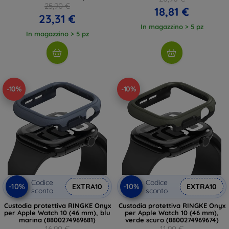
25,90 €
18,81 €
23,31 €
In magazzino > 5 pz
In magazzino > 5 pz
-10%
-10%
Codice
Codice
-10%
-10%
EXTRA10
EXTRA10
sconto
sconto
Custodia protettiva RINGKE Onyx
Custodia protettiva RINGKE Onyx
per Apple Watch 10 (46 mm), blu
per Apple Watch 10 (46 mm),
marina (8800274969681)
verde scuro (8800274969674)
16,90 €
11,90 €