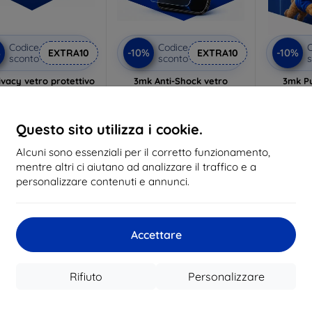
Codice
Codice
C
%
-10%
-10%
EXTRA10
EXTRA10
sconto
sconto
s
vacy vetro protettivo
3mk Anti-Shock vetro
3mk P
protettivo
p
lizzato su misura
Realizzato su misura
Realiz
21,90 €
Questo sito utilizza i cookie.
17,90 €
19,72 €
16,10 €
1
Alcuni sono essenziali per il corretto funzionamento,
n magazzino 3 pz
mentre altri ci aiutano ad analizzare il traffico e a
In magazzino > 5 pz
In ma
personalizzare contenuti e annunci.
-60%
-51%
Accettare
Rifiuto
Personalizzare