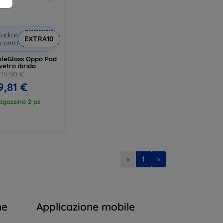
odice
EXTRA10
conto
bleGlass Oppo Pad
 vetro ibrido
19,90 €
9,81 €
agazzino 2 pz
«
1
»
ne
Applicazione mobile