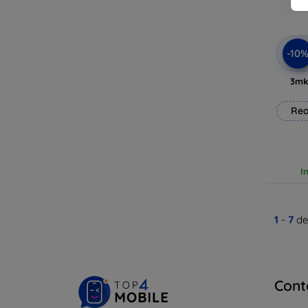
-10
3mk
Rea
I
1
-
7
de
Cont