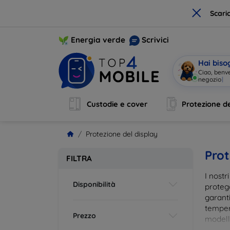
×
Scari
Energia verde
Scrivici
Hai biso
Ciao, benv
Custodie e cover
Protezione de
Protezione del display
Prot
FILTRA
I nostr
Disponibilità
proteg
garanti
tempera
Prezzo
modelli
impron