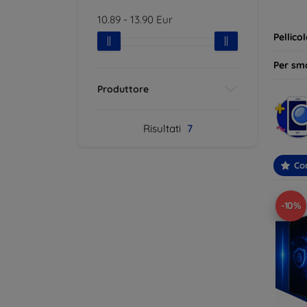
ideale 
10.89
-
13.90
Eur
Pellico
Per sm
Produttore
Risultati
7
Con
-10%