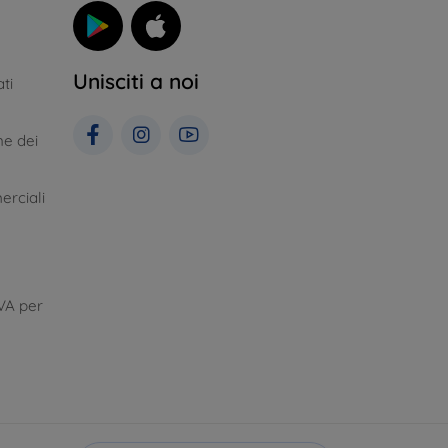
Unisciti a noi
ti
ne dei
erciali
VA per