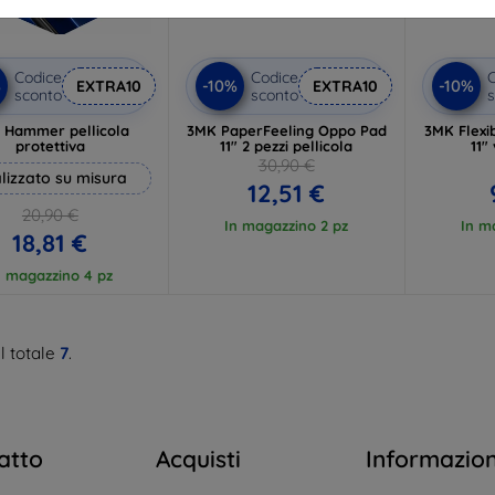
Codice
Codice
C
%
-10%
-10%
EXTRA10
EXTRA10
sconto
sconto
s
 Hammer pellicola
3MK PaperFeeling Oppo Pad
3MK Flexi
protettiva
11" 2 pezzi pellicola
11"
30,90 €
lizzato su misura
12,51 €
20,90 €
In magazzino 2 pz
In m
18,81 €
n magazzino 4 pz
l totale
7
.
atto
Acquisti
Informazio