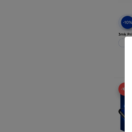
-10
3mk Pri
Rea
I
-10%