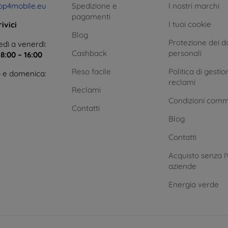
op4mobile.eu
Spedizione e
I nostri marchi
pagamenti
I tuoi cookie
ivici
Blog
Protezione dei da
dì a venerdì:
Cashback
personali
e
8:00 – 16:00
Reso facile
Politica di gestio
 e domenica:
reclami
Reclami
Condizioni comm
Contatti
Blog
Contatti
Acquisto senza I
aziende
Energia verde