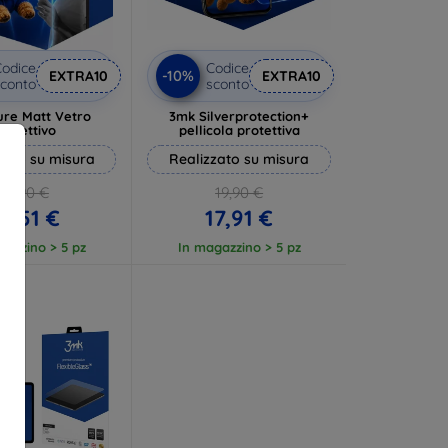
odice
Codice
-10%
EXTRA10
EXTRA10
conto
sconto
ure Matt Vetro
3mk Silverprotection+
rotettivo
pellicola protettiva
zato su misura
Realizzato su misura
13,90 €
19,90 €
2,51 €
17,91 €
gazzino > 5 pz
In magazzino > 5 pz