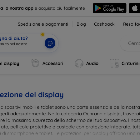
ca la nostra app
e acquista più facilmente
Spedizione e pagamenti
Blog
Cashback
Reso fac
gno di aiuto?
enut
|
l display
Accessori
Audio
Cinturini
ezione del display
i dispositivi mobili e tablet sono una parte essenziale della nost
gerli adeguatamente. Nella categoria Ochrana displeja, trovera
re la massima sicurezza dello schermo del tuo dispositivo. I nostr
to, pellicole protettive e custodie con protezione integrata, tut
 di smartphone e tablet. Le protezioni per display offrono una res
te, mantenendo allo stesso tempo la trasparenza e la sensibilità