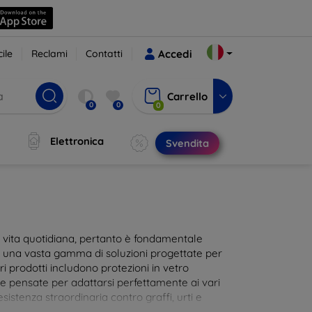
ile
Reclami
Contatti
Accedi
Carrello
0
0
0
Elettronica
Svendita
ra vita quotidiana, pertanto è fondamentale
i una vasta gamma di soluzioni progettate per
i prodotti includono protezioni in vetro
te pensate per adattarsi perfettamente ai vari
istenza straordinaria contro graffi, urti e
 al tocco dello schermo. Scegli la protezione