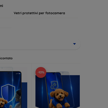
a lungo.
ni
Vetri protettivi per fotocamera
Scontato
-10%