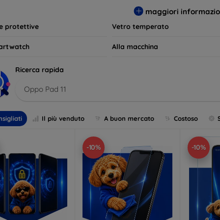
per le tue esigenze e mantieni il tuo dispositivo come nuovo più 
maggiori informazio
le protettive
Vetro temperato
artwatch
Alla macchina
Ricerca rapida
Oppo Pad 11
sigliati
Il più venduto
A buon mercato
Costoso
-10%
-10%