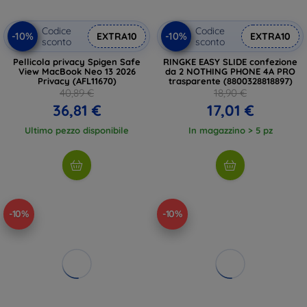
Codice
Codice
-10%
-10%
EXTRA10
EXTRA10
sconto
sconto
Pellicola privacy Spigen Safe
RINGKE EASY SLIDE confezione
View MacBook Neo 13 2026
da 2 NOTHING PHONE 4A PRO
Privacy (AFL11670)
trasparente (8800328818897)
40,89 €
18,90 €
36,81 €
17,01 €
Ultimo pezzo disponibile
In magazzino > 5 pz
-10%
-10%