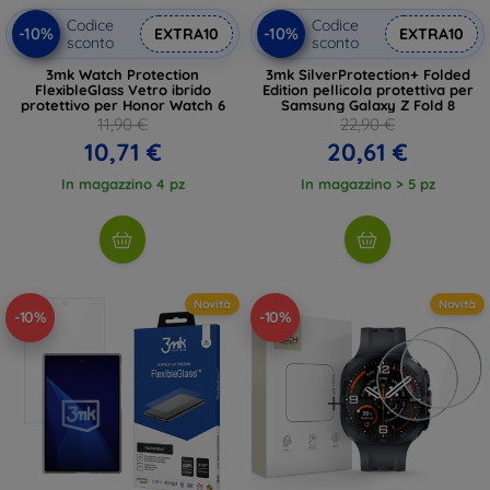
Codice
Codice
-10%
-10%
EXTRA10
EXTRA10
sconto
sconto
3mk Watch Protection
3mk SilverProtection+ Folded
FlexibleGlass Vetro ibrido
Edition pellicola protettiva per
protettivo per Honor Watch 6
Samsung Galaxy Z Fold 8
11,90 €
22,90 €
10,71 €
20,61 €
In magazzino 4 pz
In magazzino > 5 pz
Novità
Novità
-10%
-10%