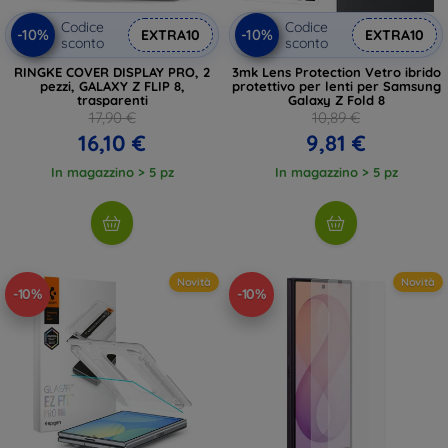
Codice
Codice
-10%
-10%
EXTRA10
EXTRA10
sconto
sconto
RINGKE COVER DISPLAY PRO, 2
3mk Lens Protection Vetro ibrido
pezzi, GALAXY Z FLIP 8,
protettivo per lenti per Samsung
trasparenti
Galaxy Z Fold 8
17,90 €
10,89 €
16,10 €
9,81 €
In magazzino > 5 pz
In magazzino > 5 pz
Novità
Novità
-10%
-10%