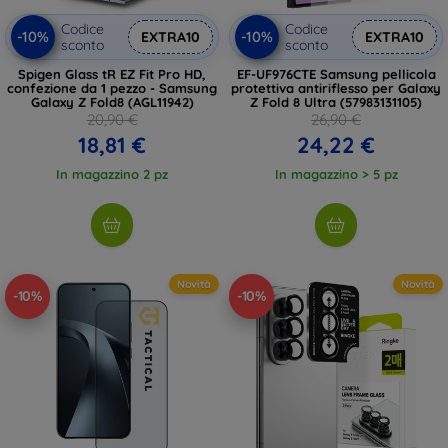
Codice
Codice
-10%
-10%
EXTRA10
EXTRA10
sconto
sconto
Spigen Glass tR EZ Fit Pro HD,
EF-UF976CTE Samsung pellicola
confezione da 1 pezzo - Samsung
protettiva antiriflesso per Galaxy
Galaxy Z Fold8 (AGL11942)
Z Fold 8 Ultra (57983131105)
20,90 €
26,90 €
18,81 €
24,22 €
In magazzino 2 pz
In magazzino > 5 pz
Novità
Novità
-10%
-10%