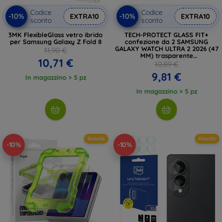
Codice
Codice
-10%
-10%
EXTRA10
EXTRA10
sconto
sconto
3MK FlexibleGlass vetro ibrido
TECH-PROTECT GLASS FIT+
per Samsung Galaxy Z Fold 8
confezione da 2 SAMSUNG
GALAXY WATCH ULTRA 2 2026 (47
11,90 €
MM) trasparente
10,71 €
(5906302324668)
10,89 €
9,81 €
In magazzino > 5 pz
In magazzino > 5 pz
Novità
Novità
-10%
-10%