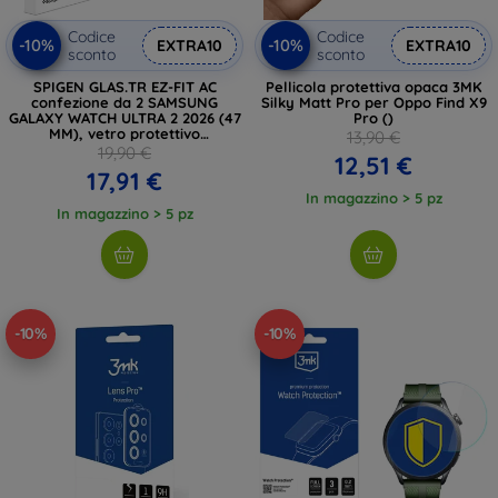
Codice
Codice
-10%
-10%
EXTRA10
EXTRA10
sconto
sconto
SPIGEN GLAS.TR EZ-FIT AC
Pellicola protettiva opaca 3MK
confezione da 2 SAMSUNG
Silky Matt Pro per Oppo Find X9
GALAXY WATCH ULTRA 2 2026 (47
Pro ()
MM), vetro protettivo
13,90 €
trasparente
19,90 €
12,51 €
17,91 €
In magazzino > 5 pz
In magazzino > 5 pz
-10%
-10%