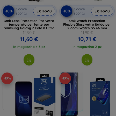
Codice
Codice
-10%
-10%
EXTRA10
EXTRA10
sconto
sconto
3mk Lens Protection Pro vetro
3mk Watch Protection
temperato per lente per
FlexibleGlass vetro ibrido per
Samsung Galaxy Z Fold 8 Ultra
Xiaomi Watch S5 46 mm
12,90 €
11,90 €
11,60 €
10,71 €
In magazzino > 5 pz
In magazzino 2 pz
-10%
-10%