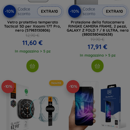
Codice
Codice
-10%
-10%
EXTRA10
EXTRA10
sconto
sconto
Vetro protettivo temperato
Protezione della fotocamera
Tactical 5D per Xiaomi 17T Pro,
RINGKE CAMERA FRAME, 2 pezzi,
nero (57983130806)
GALAXY Z FOLD 7 / 8 ULTRA, nera
(8800380460638)
12,90 €
19,90 €
11,60 €
17,91 €
In magazzino > 5 pz
In magazzino > 5 pz
Novità
-10%
-10%