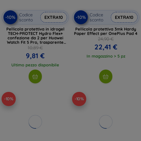
Codice
Codice
-10%
-10%
EXTRA10
EXTRA10
sconto
sconto
Pellicola protettiva in idrogel
Pellicola protettiva 3mk Hardy
TECH-PROTECT Hydro Flex+
Paper Effect per OnePlus Pad 4
confezione da 2 per Huawei
24,90 €
Watch Fit 5 Pro, trasparente
22,41 €
(5906302323852)
10,89 €
9,81 €
In magazzino > 5 pz
Ultimo pezzo disponibile
-10%
-10%