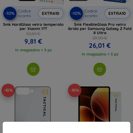
Codice
Codice
-10%
-10%
EXTRA10
EXTRA10
sconto
sconto
3mk HardGlass vetro temperato
3mk FlexibleGlass Pro vetro
per Xiaomi 17T
ibrido per Samsung Galaxy Z Fold
8 Ultra
10,89 €
28,90 €
9,81 €
26,01 €
In magazzino > 5 pz
In magazzino > 5 pz
-10%
-10%