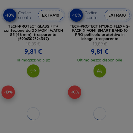
Codice
Codice
-10%
-10%
EXTRA10
EXTRA10
sconto
sconto
TECH-PROTECT GLASS FIT+
TECH-PROTECT HYDRO FLEX+ 2-
confezione da 2 XIAOMI WATCH
PACK XIAOMI SMART BAND 10
S5 (46 mm), trasparente
PRO pellicola protettiva in
(5906302324347)
idrogel trasparente
10,89 €
10,89 €
9,81 €
9,81 €
In magazzino 3 pz
Ultimo pezzo disponibile
-10%
-10%