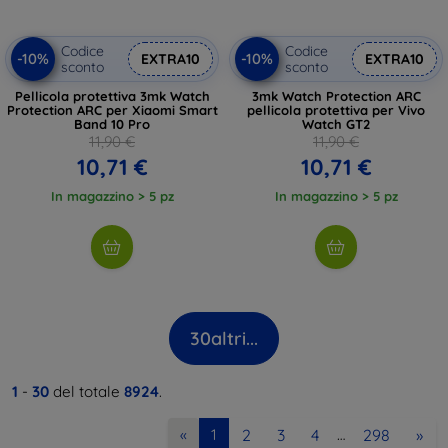
Codice
Codice
-10%
-10%
EXTRA10
EXTRA10
sconto
sconto
Pellicola protettiva 3mk Watch
3mk Watch Protection ARC
Protection ARC per Xiaomi Smart
pellicola protettiva per Vivo
Band 10 Pro
Watch GT2
11,90 €
11,90 €
10,71 €
10,71 €
In magazzino > 5 pz
In magazzino > 5 pz
30
altri...
1
-
30
del totale
8924
.
2
3
4
298
»
«
1
…