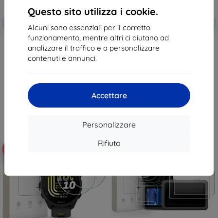
Questo sito utilizza i cookie.
Codice
Codice
-10%
-10%
EXTRA10
EXTRA10
sconto
sconto
Alcuni sono essenziali per il corretto
funzionamento, mentre altri ci aiutano ad
Tactical Glass Shield 5D per
Vetro protettivo Tactical Glass
analizzare il traffico e a personalizzare
Samsung Galaxy Z Flip 8, nero,
per Xiaomi Pad 7/8/8 Pro,
esterno, 57983130475
trasparente (57983130431)
contenuti e annunci.
11,90 €
14,90 €
10,71 €
13,41 €
In magazzino > 5 pz
In magazzino > 5 pz
Accettare
Personalizzare
Rifiuto
-10%
-10%