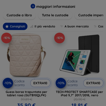
varietà di design eleganti e funzionali, perfetti per ogni
esigenza e gusto. Proteggete il vostro dispositivo con le
maggiori informazioni
nostre soluzioni innovative e chic!
Custodie a libro
Tutte le custodie
Custodie imperme
Consigliati
Il più venduto
A buon mercato
Cost
-10%
-10%
Codice
Codice
-10%
-10%
EXTRA10
EXTRA10
sconto
sconto
Guess borsa trapuntata per
TECH-PROTECT SMARTCASE per
tablet rosa (GUTB10QLPK)
iPad 9,7" 2017/2018, nero
39,89 €
20,90 €
35,90 €
18,81 €