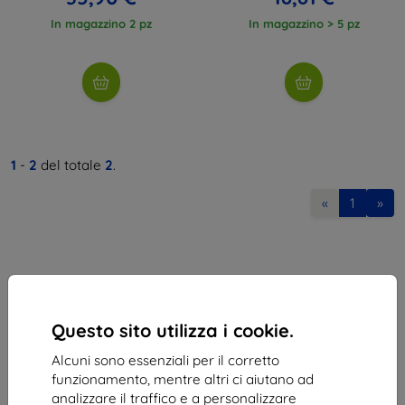
In magazzino 2 pz
In magazzino > 5 pz
1
-
2
del totale
2
.
«
1
»
Questo sito utilizza i cookie.
Shield-Sk s.r.o.
Alcuni sono essenziali per il corretto
Via Rudolfa Mocka 3750/2A
funzionamento, mentre altri ci aiutano ad
841 04 Bratislava
analizzare il traffico e a personalizzare