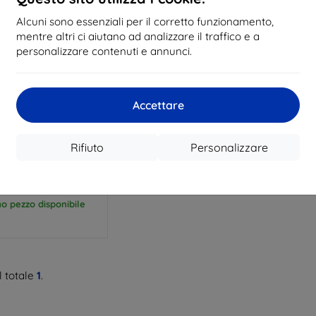
Alcuni sono essenziali per il corretto funzionamento,
mentre altri ci aiutano ad analizzare il traffico e a
personalizzare contenuti e annunci.
Codice
Accettare
%
EXTRA10
sconto
H-PROTECT FLEXAIR
I REDMI NOTE 9T 5G
Rifiuto
Personalizzare
rente (6216990209451)
9,89 €
4,42 €
mo pezzo disponibile
 totale
1
.