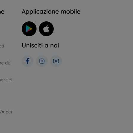
ne
Applicazione mobile
Unisciti a noi
ti
ne dei
erciali
VA per