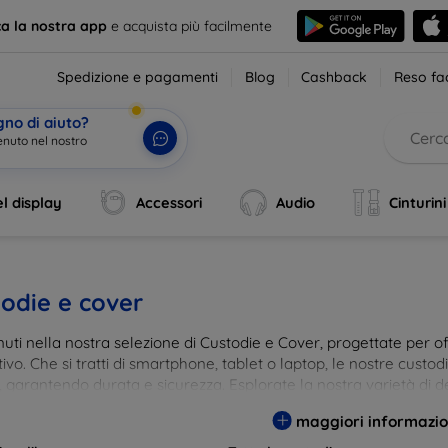
ca la nostra app
e acquista più facilmente
Spedizione e pagamenti
Blog
Cashback
Reso fac
gno di aiuto?
enuto nel nostro
l display
Accessori
Audio
Cinturini
odie e cover
ti nella nostra selezione di Custodie e Cover, progettate per off
tivo. Che si tratti di smartphone, tablet o laptop, le nostre custo
, garantendo durata e sicurezza. Esplorate la nostra varietà di de
a e gusto. Proteggete il vostro dispositivo con le nostre soluzioni
maggiori informazio