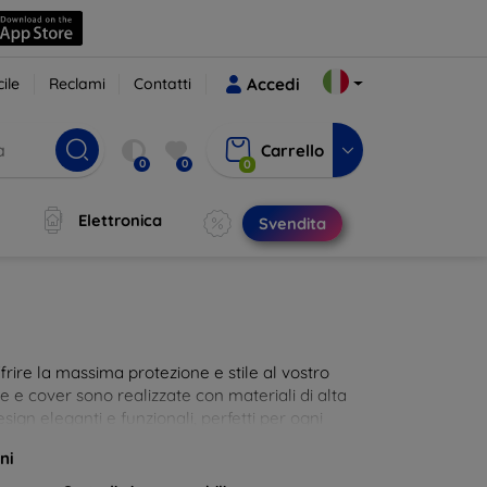
ile
Reclami
Contatti
Accedi
Carrello
0
0
0
Elettronica
Svendita
rire la massima protezione e stile al vostro
die e cover sono realizzate con materiali di alta
sign eleganti e funzionali, perfetti per ogni
 innovative e chic!
ni