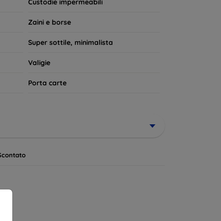
Custodie impermeabili
Zaini e borse
Super sottile, minimalista
Valigie
Porta carte
Scontato