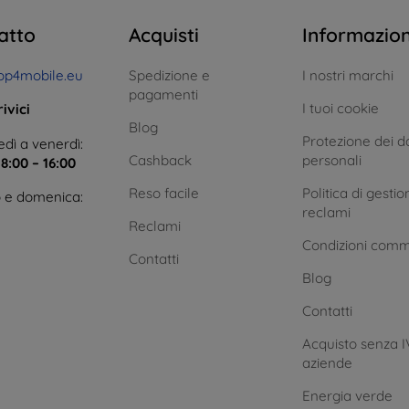
atto
Acquisti
Informazio
op4mobile.eu
Spedizione e
I nostri marchi
pagamenti
I tuoi cookie
ivici
Blog
Protezione dei da
dì a venerdì:
Cashback
personali
e
8:00 – 16:00
Reso facile
Politica di gestio
 e domenica:
reclami
Reclami
Condizioni comm
Contatti
Blog
Contatti
Acquisto senza I
aziende
Energia verde