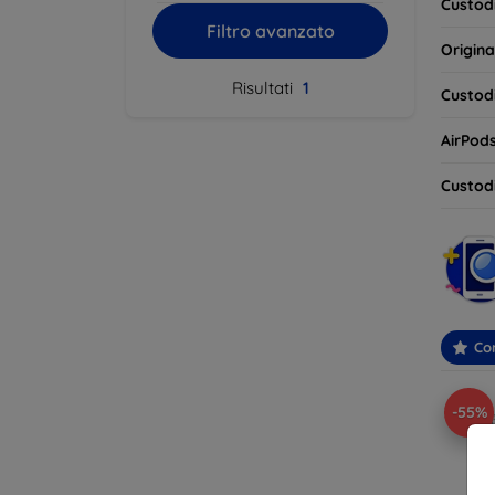
Custodi
Filtro avanzato
Origina
Risultati
1
Custodi
AirPod
Custodi
Con
-55%