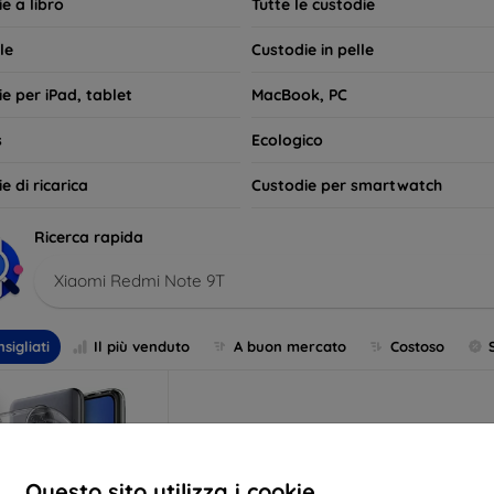
e a libro
Tutte le custodie
le
Custodie in pelle
e per iPad, tablet
MacBook, PC
s
Ecologico
e di ricarica
Custodie per smartwatch
Ricerca rapida
Xiaomi Redmi Note 9T
sigliati
Il più venduto
A buon mercato
Costoso
Questo sito utilizza i cookie.