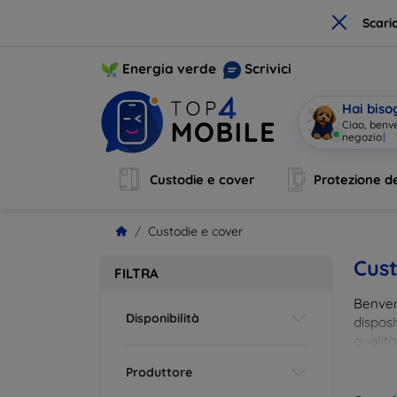
×
Scari
Energia verde
Scrivici
Hai biso
Ciao, benv
negozio
|
Custodie e cover
Protezione de
Custodie e cover
Cust
FILTRA
Benvenu
Disponibilità
disposi
qualità
esigenz
Produttore