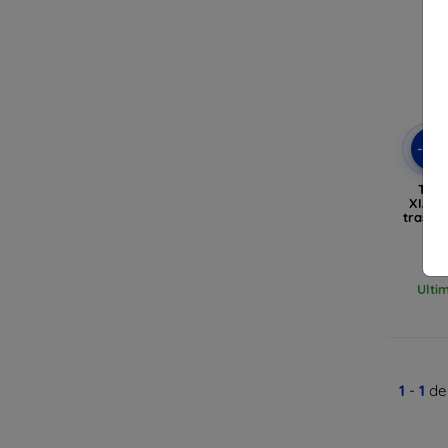
-10
TEC
XIAOM
traspa
Ulti
1
-
1
del