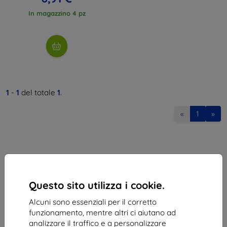
In magazzino 4 pz
1
-
1
del totale
1
.
«
1
»
Questo sito utilizza i cookie.
Shield-Sk s.r.o.
Alcuni sono essenziali per il corretto
Via Rudolfa Mocka 3750/2A
funzionamento, mentre altri ci aiutano ad
841 04 Bratislava
analizzare il traffico e a personalizzare