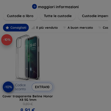
varietà di design eleganti e funzionali, perfetti per ogni
esigenza e gusto. Proteggete il vostro dispositivo con le
maggiori informazioni
nostre soluzioni innovative e chic!
Custodie a libro
Tutte le custodie
Custodie imperme
Consigliati
Il più venduto
A buon mercato
Cost
-10%
Codice
-10%
EXTRA10
sconto
Cover trasparente Beline Honor
X8 5G 1mm
9,89 €
8,91 €