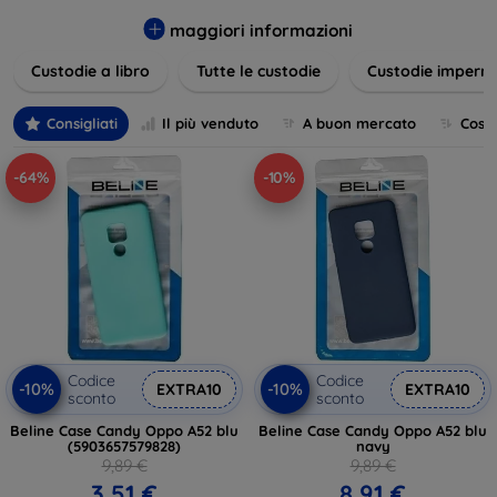
varietà di design eleganti e funzionali, perfetti per ogni
esigenza e gusto. Proteggete il vostro dispositivo con le
maggiori informazioni
nostre soluzioni innovative e chic!
Custodie a libro
Tutte le custodie
Custodie imperme
Consigliati
Il più venduto
A buon mercato
Cost
-64%
-10%
Codice
Codice
-10%
-10%
EXTRA10
EXTRA10
sconto
sconto
Beline Case Candy Oppo A52 blu
Beline Case Candy Oppo A52 blu
(5903657579828)
navy
9,89 €
9,89 €
3,51 €
8,91 €