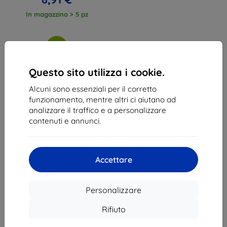
In magazzino > 5 pz
Questo sito utilizza i cookie.
Alcuni sono essenziali per il corretto
1
-
3
del totale
3
.
funzionamento, mentre altri ci aiutano ad
analizzare il traffico e a personalizzare
«
1
»
contenuti e annunci.
Accettare
Personalizzare
Shield-Sk s.r.o.
Via Rudolfa Mocka 3750/2A
Rifiuto
841 04 Bratislava