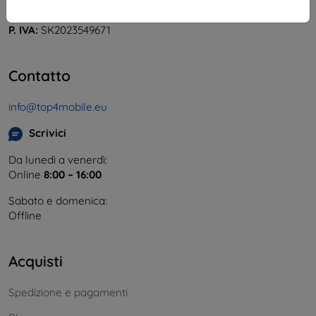
Partita IVA:
46701494
P. IVA:
SK2023549671
Contatto
info@top4mobile.eu
Scrivici
Da lunedì a venerdì:
Online
8:00 – 16:00
Sabato e domenica:
Offline
Acquisti
Spedizione e pagamenti