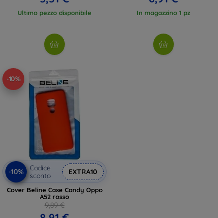
Ultimo pezzo disponibile
In magazzino 1 pz
-10%
Codice
-10%
EXTRA10
sconto
Cover Beline Case Candy Oppo
A52 rosso
9,89 €
8,91 €