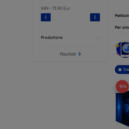
ideale 
9.89
-
13.90
Eur
Pellico
Per sm
Produttore
Risultati
9
Con
-10%