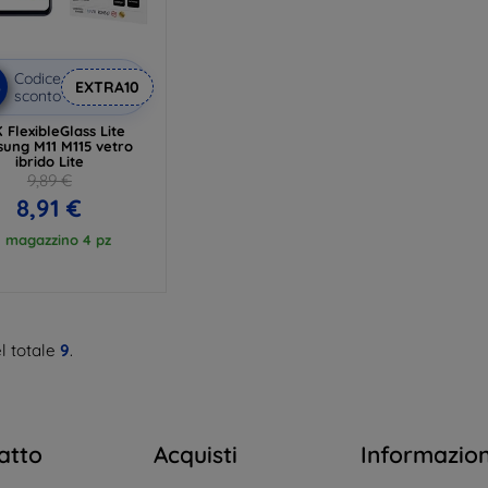
Codice
%
EXTRA10
sconto
 FlexibleGlass Lite
ung M11 M115 vetro
ibrido Lite
9,89 €
8,91 €
n magazzino 4 pz
l totale
9
.
atto
Acquisti
Informazio