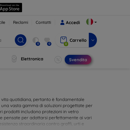
ile
Reclami
Contatti
Accedi
Carrello
0
0
0
Elettronica
Svendita
ra vita quotidiana, pertanto è fondamentale
i una vasta gamma di soluzioni progettate per
i prodotti includono protezioni in vetro
te pensate per adattarsi perfettamente ai vari
istenza straordinaria contro graffi, urti e
 al tocco dello schermo. Scegli la protezione