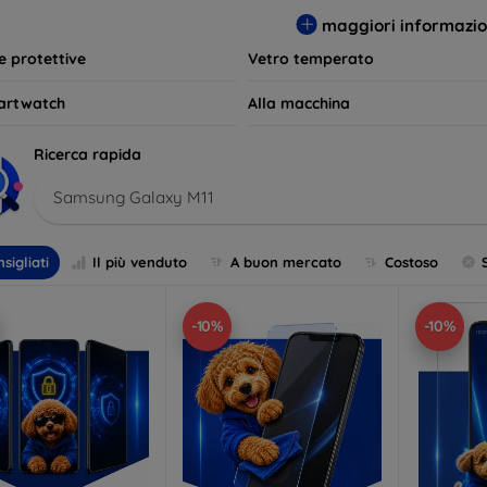
per le tue esigenze e mantieni il tuo dispositivo come nuovo più 
maggiori informazio
le protettive
Vetro temperato
artwatch
Alla macchina
Ricerca rapida
Samsung Galaxy M11
sigliati
Il più venduto
A buon mercato
Costoso
-10%
-10%