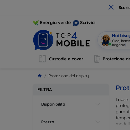
×
Scari
Energia verde
Scrivici
Hai biso
Ciao, benv
Custodie e cover
Protezione de
Protezione del display
Prot
FILTRA
I nostr
Disponibilità
proteg
garanti
tempera
Prezzo
modelli
impron