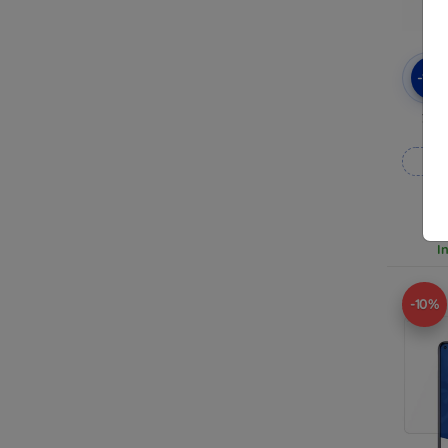
-10
3mk
Rea
I
-10%