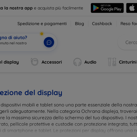
ca la nostra app
e acquista più facilmente
Spedizione e pagamenti
Blog
Cashback
Reso fac
gno di aiuto?
enuto nel nostro
|
l display
Accessori
Audio
Cinturini
ezione del display
i dispositivi mobili e tablet sono una parte essenziale della nost
gerli adeguatamente. Nella categoria Ochrana displeja, trovera
re la massima sicurezza dello schermo del tuo dispositivo. I nostr
to, pellicole protettive e custodie con protezione integrata, tut
 di smartphone e tablet. Le protezioni per display offrono una res
te, mantenendo allo stesso tempo la trasparenza e la sensibilità