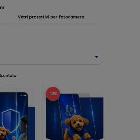
a lungo.
ni
Vetri protettivi per fotocamera
Scontato
-10%