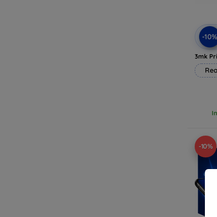
-10
3mk Pri
Rea
I
-10%