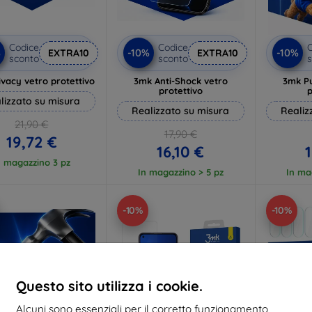
Codice
Codice
C
%
-10%
-10%
EXTRA10
EXTRA10
sconto
sconto
s
vacy vetro protettivo
3mk Anti-Shock vetro
3mk P
protettivo
p
lizzato su misura
Realizzato su misura
Realiz
21,90 €
17,90 €
19,72 €
16,10 €
1
n magazzino 3 pz
In magazzino > 5 pz
In ma
-10%
-10%
Questo sito utilizza i cookie.
Alcuni sono essenziali per il corretto funzionamento,