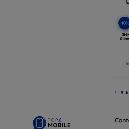
-10
3MK
Sams
I
1
-
9
de
Cont