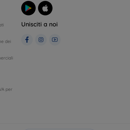
Unisciti a noi
ti
ne dei
erciali
VA per