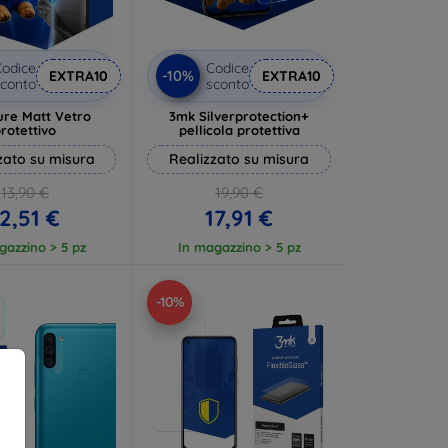
odice
Codice
-10%
EXTRA10
EXTRA10
conto
sconto
ure Matt Vetro
3mk Silverprotection+
rotettivo
pellicola protettiva
zato su misura
Realizzato su misura
13,90 €
19,90 €
2,51 €
17,91 €
gazzino > 5 pz
In magazzino > 5 pz
-10%