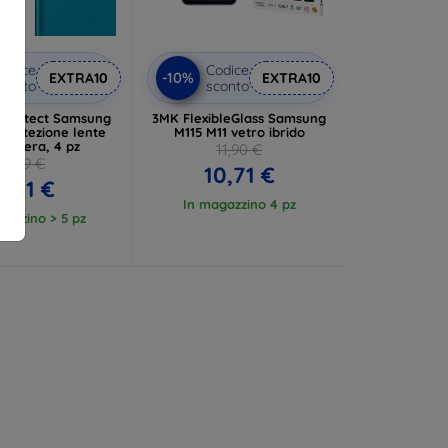
odice
Codice
-10%
EXTRA10
EXTRA10
conto
sconto
 Protect Samsung
3MK FlexibleGlass Samsung
 protezione lente
M115 M11 vetro ibrido
camera, 4 pz
11,90 €
9,89 €
10,71 €
8,91 €
In magazzino 4 pz
gazzino > 5 pz