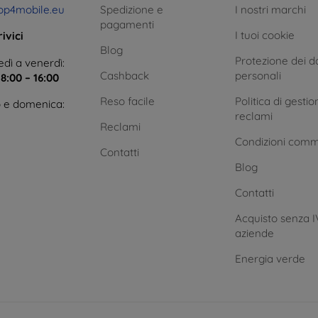
op4mobile.eu
Spedizione e
I nostri marchi
pagamenti
I tuoi cookie
ivici
Blog
Protezione dei da
dì a venerdì:
Cashback
personali
e
8:00 – 16:00
Reso facile
Politica di gestio
 e domenica:
reclami
Reclami
Condizioni comm
Contatti
Blog
Contatti
Acquisto senza I
aziende
Energia verde