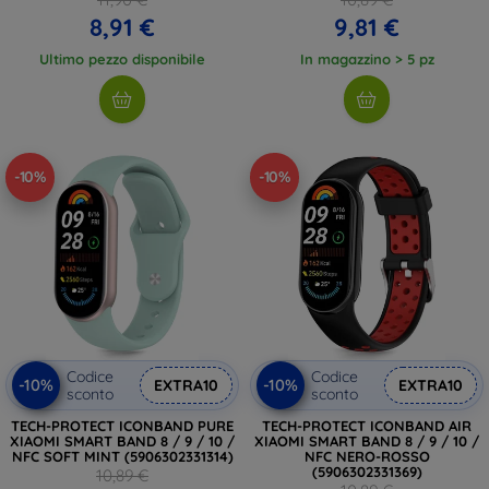
8,91 €
9,81 €
Ultimo pezzo disponibile
In magazzino > 5 pz
-10%
-10%
Codice
Codice
-10%
-10%
EXTRA10
EXTRA10
sconto
sconto
TECH-PROTECT ICONBAND PURE
TECH-PROTECT ICONBAND AIR
XIAOMI SMART BAND 8 / 9 / 10 /
XIAOMI SMART BAND 8 / 9 / 10 /
NFC SOFT MINT (5906302331314)
NFC NERO-ROSSO
(5906302331369)
10,89 €