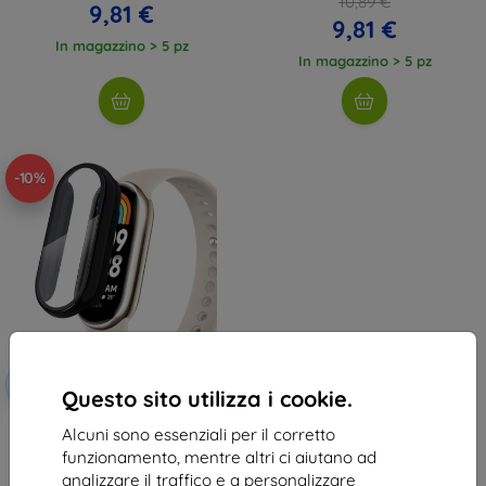
10,89 €
9,81 €
9,81 €
In magazzino > 5 pz
In magazzino > 5 pz
-10%
Codice
-10%
EXTRA10
sconto
Questo sito utilizza i cookie.
Custodia TECH-PROTECT
Alcuni sono essenziali per il corretto
DEFENSE360 per XIAOMI SMART
BAND 8 / 8 NFC nero
funzionamento, mentre altri ci aiutano ad
(9490713934883)
analizzare il traffico e a personalizzare