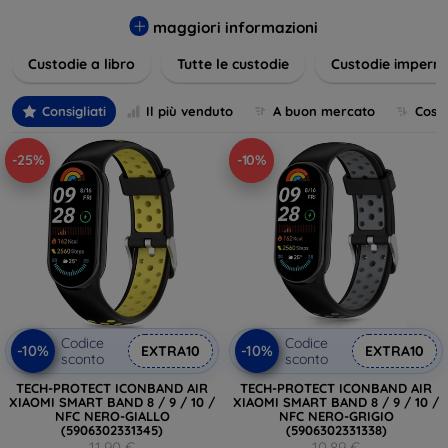
varietà di design eleganti e funzionali, perfetti per ogni
esigenza e gusto. Proteggete il vostro dispositivo con le
maggiori informazioni
nostre soluzioni innovative e chic!
Custodie a libro
Tutte le custodie
Custodie imperme
Consigliati
Il più venduto
A buon mercato
Cost
-25%
-10%
Codice
Codice
-10%
-10%
EXTRA10
EXTRA10
sconto
sconto
TECH-PROTECT ICONBAND AIR
TECH-PROTECT ICONBAND AIR
XIAOMI SMART BAND 8 / 9 / 10 /
XIAOMI SMART BAND 8 / 9 / 10 /
NFC NERO-GIALLO
NFC NERO-GRIGIO
(5906302331345)
(5906302331338)
11,90 €
10,89 €