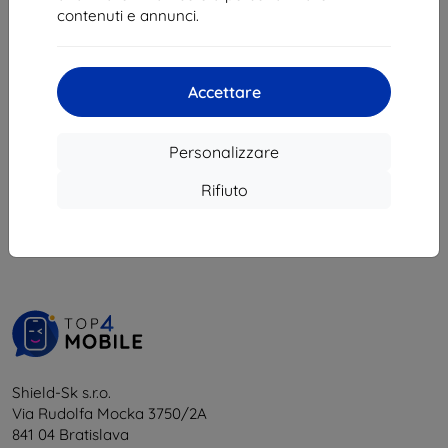
10,89 €
contenuti e annunci.
9,81 €
In magazzino 4 pz
Accettare
Personalizzare
1
-
5
del totale
5
.
Rifiuto
«
1
»
Shield-Sk s.r.o.
Via Rudolfa Mocka 3750/2A
841 04 Bratislava