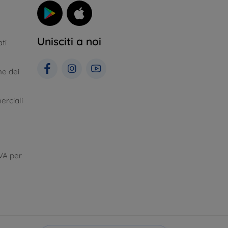
Unisciti a noi
ti
ne dei
erciali
VA per