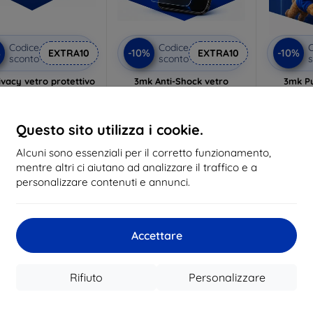
Codice
Codice
C
%
-10%
-10%
EXTRA10
EXTRA10
sconto
sconto
s
vacy vetro protettivo
3mk Anti-Shock vetro
3mk P
protettivo
p
lizzato su misura
Realizzato su misura
Realiz
21,90 €
Questo sito utilizza i cookie.
17,90 €
19,72 €
16,10 €
1
Alcuni sono essenziali per il corretto funzionamento,
n magazzino 3 pz
mentre altri ci aiutano ad analizzare il traffico e a
In magazzino > 5 pz
In ma
personalizzare contenuti e annunci.
-48%
Accettare
Rifiuto
Personalizzare