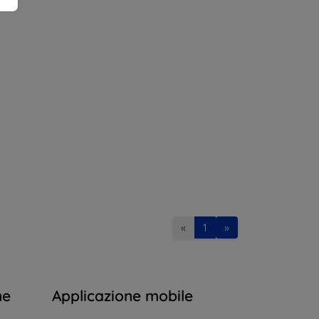
«
1
»
ne
Applicazione mobile