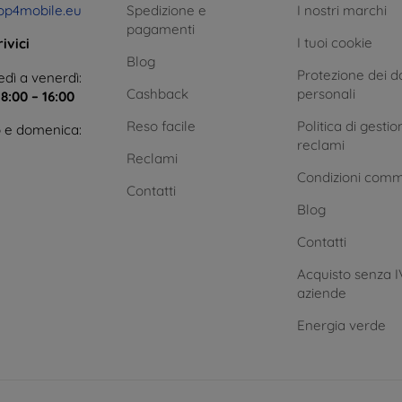
op4mobile.eu
Spedizione e
I nostri marchi
pagamenti
I tuoi cookie
ivici
Blog
Protezione dei da
dì a venerdì:
Cashback
personali
e
8:00 – 16:00
Reso facile
Politica di gestio
 e domenica:
reclami
Reclami
Condizioni comm
Contatti
Blog
Contatti
Acquisto senza I
aziende
Energia verde