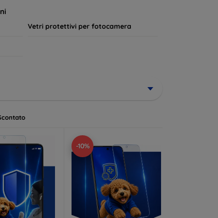
a lungo.
ni
Vetri protettivi per fotocamera
Scontato
-10%