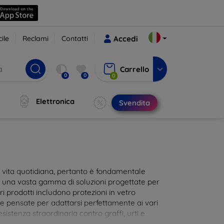
ile
Reclami
Contatti
Accedi
Carrello
0
0
0
Elettronica
Svendita
ra vita quotidiana, pertanto è fondamentale
i una vasta gamma di soluzioni progettate per
i prodotti includono protezioni in vetro
te pensate per adattarsi perfettamente ai vari
istenza straordinaria contro graffi, urti e
 al tocco dello schermo. Scegli la protezione