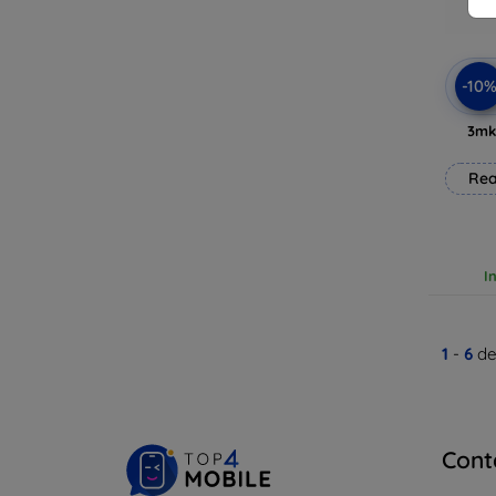
-10
3mk
Rea
I
1
-
6
de
Cont