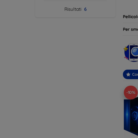
ideale 
Risultati
6
Pellico
Per sm
Con
-10%