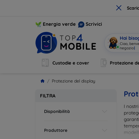
×
Scari
Energia verde
Scrivici
Hai biso
Ciao, benv
Custodie e cover
Protezione de
Protezione del display
Prot
FILTRA
I nostr
Disponibilità
proteg
garanti
tempera
Produttore
modelli
impron