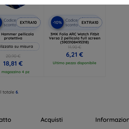
Codice
Codice
%
-10%
EXTRA10
EXTRA10
sconto
sconto
 Hammer pellicola
3MK Folia ARC Watch Fitbit
protettiva
Versa 2 pellicola full screen
(5903108495318)
lizzato su misura
11,90 €
6,21 €
20,90 €
18,81 €
Ultimo pezzo disponibile
n magazzino 4 pz
l totale
6
.
atto
Acquisti
Informazio