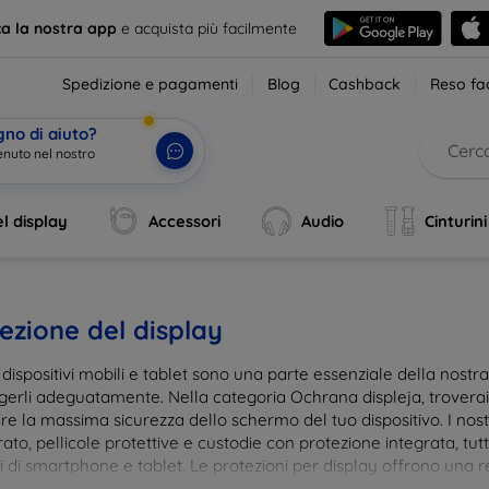
ca la nostra app
e acquista più facilmente
Spedizione e pagamenti
Blog
Cashback
Reso fac
gno di aiuto?
enuto nel nostro
|
l display
Accessori
Audio
Cinturini
ezione del display
i dispositivi mobili e tablet sono una parte essenziale della nost
gerli adeguatamente. Nella categoria Ochrana displeja, trovera
re la massima sicurezza dello schermo del tuo dispositivo. I nostr
to, pellicole protettive e custodie con protezione integrata, tut
 di smartphone e tablet. Le protezioni per display offrono una res
te, mantenendo allo stesso tempo la trasparenza e la sensibilità