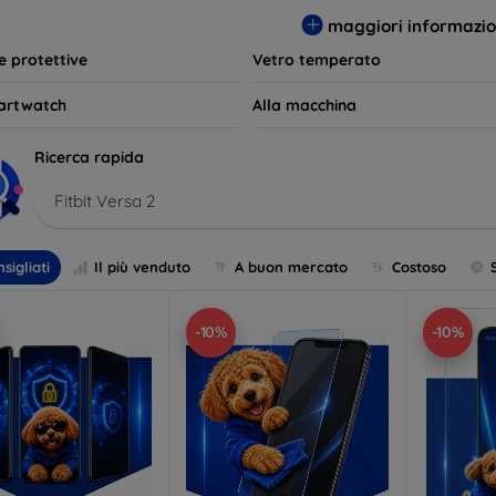
per le tue esigenze e mantieni il tuo dispositivo come nuovo più 
maggiori informazio
le protettive
Vetro temperato
artwatch
Alla macchina
Ricerca rapida
Fitbit Versa 2
sigliati
Il più venduto
A buon mercato
Costoso
-10%
-10%