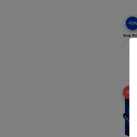
-10
3mk Pri
Rea
I
-10%