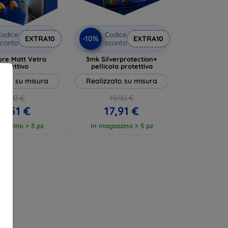
odice
Codice
-10%
EXTRA10
EXTRA10
conto
sconto
ure Matt Vetro
3mk Silverprotection+
rotettivo
pellicola protettiva
zato su misura
Realizzato su misura
13,90 €
19,90 €
2,51 €
17,91 €
gazzino > 5 pz
In magazzino > 5 pz