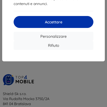
92,90 €
20,90 €
contenuti e annunci.
45,81 €
18,81 €
Ultimo pezzo disponibile
In magazzino 4 pz
Accettare
Personalizzare
1
-
6
del totale
6
.
Rifiuto
«
1
»
Shield-Sk s.r.o.
Via Rudolfa Mocka 3750/2A
841 04 Bratislava