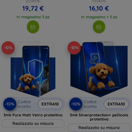
21,90 €
17,90 €
19,72 €
16,10 €
In magazzino 3 pz
In magazzino > 5 pz
-10%
-10%
Codice
Codice
-10%
-10%
EXTRA10
EXTRA10
sconto
sconto
3mk Pure Matt Vetro protettivo
3mk Silverprotection+ pellicola
protettiva
Realizzato su misura
Realizzato su misura