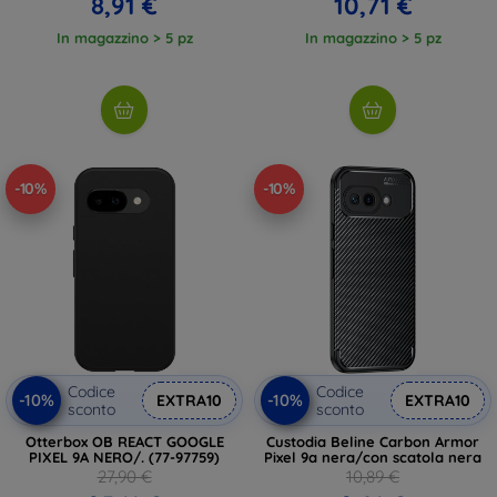
8,91 €
10,71 €
In magazzino > 5 pz
In magazzino > 5 pz
-10%
-10%
Codice
Codice
-10%
-10%
EXTRA10
EXTRA10
sconto
sconto
Otterbox OB REACT GOOGLE
Custodia Beline Carbon Armor
PIXEL 9A NERO/. (77-97759)
Pixel 9a nera/con scatola nera
27,90 €
10,89 €