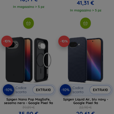
41,31 €
In magazzino > 5 pz
In magazzino > 5 pz
-10%
-10%
Codice
Codice
-10%
-10%
EXTRA10
EXTRA10
sconto
sconto
Spigen Nano Pop MagSafe,
Spigen Liquid Air, blu navy -
sesamo nero - Google Pixel 9a
Google Pixel 9a
39,89 €
22,90 €
35,90 €
20,61 €