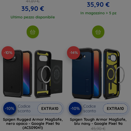
41,89 €
35,90 €
35,90 €
In magazzino > 5 pz
Ultimo pezzo disponibile
-10%
-14%
Codice
Codice
-10%
-10%
EXTRA10
EXTRA10
sconto
sconto
Spigen Rugged Armor MagSafe,
Spigen Tough Armor MagSafe,
nero opaco - Google Pixel 9a
blu navy - Google Pixel 9a
(ACS09041)
45,90 €