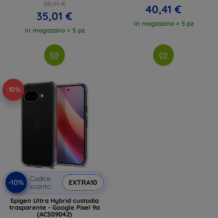
38,91 €
40,41 €
35,01 €
In magazzino > 5 pz
In magazzino > 5 pz
-10%
Codice
-10%
EXTRA10
sconto
Spigen Ultra Hybrid custodia
trasparente - Google Pixel 9a
(ACS09042)