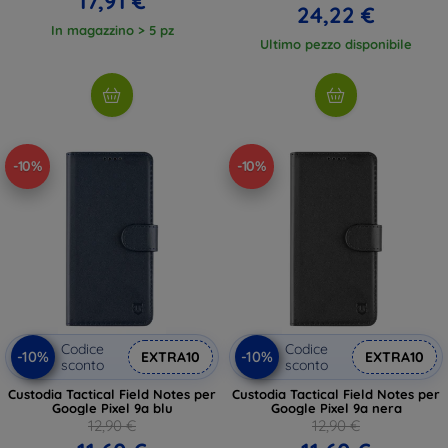
17,91 €
24,22 €
In magazzino > 5 pz
Ultimo pezzo disponibile
-10%
-10%
Codice
Codice
-10%
-10%
EXTRA10
EXTRA10
sconto
sconto
Custodia Tactical Field Notes per
Custodia Tactical Field Notes per
Google Pixel 9a blu
Google Pixel 9a nera
12,90 €
12,90 €