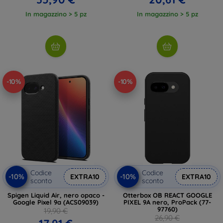
In magazzino > 5 pz
In magazzino > 5 pz
-10%
-10%
Codice
Codice
-10%
-10%
EXTRA10
EXTRA10
sconto
sconto
Spigen Liquid Air, nero opaco -
Otterbox OB REACT GOOGLE
Google Pixel 9a (ACS09039)
PIXEL 9A nero, ProPack (77-
97760)
19,90 €
26,90 €