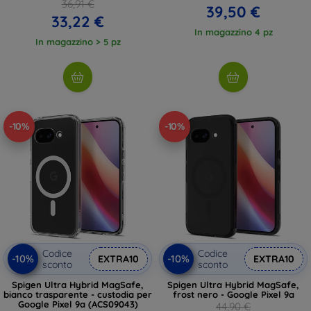
36,91 €
39,50 €
33,22 €
In magazzino 4 pz
In magazzino > 5 pz
-10%
-10%
Codice
Codice
-10%
-10%
EXTRA10
EXTRA10
sconto
sconto
Spigen Ultra Hybrid MagSafe,
Spigen Ultra Hybrid MagSafe,
bianco trasparente - custodia per
frost nero - Google Pixel 9a
Google Pixel 9a (ACS09043)
44,90 €