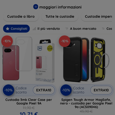
varietà di design eleganti e funzionali, perfetti per ogni
esigenza e gusto. Proteggete il vostro dispositivo con le
maggiori informazioni
nostre soluzioni innovative e chic!
Custodie a libro
Tutte le custodie
Custodie imperme
Consigliati
Il più venduto
A buon mercato
Cost
-10%
-10%
Codice
Codice
-10%
-10%
EXTRA10
EXTRA10
sconto
sconto
Custodia 3mk Clear Case per
Spigen Tough Armor MagSafe,
Google Pixel 9A
nero - custodia per Google Pixel
9a (ACS09046)
11,90 €
45,90 €
10,71 €