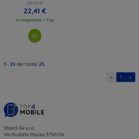
24,90 €
22,41 €
In magazzino > 5 pz
1
-
25
del totale
25
.
«
1
»
Shield-Sk s.r.o.
Via Rudolfa Mocka 3750/2A