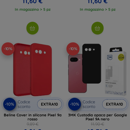
11,60 €
11,60 €
In magazzino > 5 pz
In magazzino > 5 pz
-10%
-10%
Codice
Codice
-10%
-10%
EXTRA10
EXTRA10
sconto
sconto
Beline Cover in silicone Pixel 9a
3MK Custodia opaca per Google
rosso
Pixel 9A nero
9,89 €
11,90 €