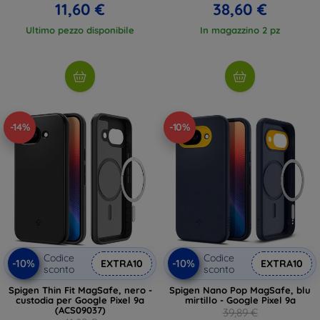
11,60 €
38,60 €
Ultimo pezzo disponibile
In magazzino 2 pz
-14%
-10%
Codice
Codice
-10%
-10%
EXTRA10
EXTRA10
sconto
sconto
Spigen Thin Fit MagSafe, nero -
Spigen Nano Pop MagSafe, blu
custodia per Google Pixel 9a
mirtillo - Google Pixel 9a
(ACS09037)
39,89 €