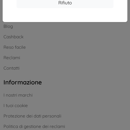
Acquisti
Rifiuto
Spedizione e pagamenti
Blog
Cashback
Reso facile
Reclami
Contatti
Informazione
I nostri marchi
I tuoi cookie
Protezione dei dati personali
Politica di gestione dei reclami