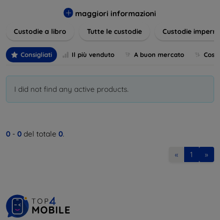
varietà di design eleganti e funzionali, perfetti per ogni
esigenza e gusto. Proteggete il vostro dispositivo con le
maggiori informazioni
nostre soluzioni innovative e chic!
Custodie a libro
Tutte le custodie
Custodie imperme
Consigliati
Il più venduto
A buon mercato
Cost
I did not find any active products.
0
-
0
del totale
0
.
«
1
»