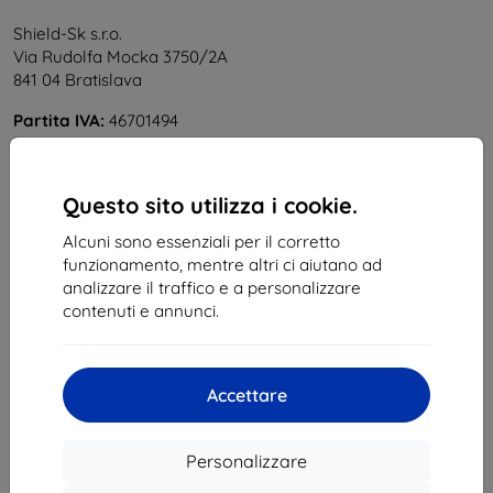
Shield-Sk s.r.o.
Via Rudolfa Mocka 3750/2A
841 04 Bratislava
Partita IVA:
46701494
P. IVA:
SK2023549671
Questo sito utilizza i cookie.
Contatto
Alcuni sono essenziali per il corretto
info@top4mobile.eu
funzionamento, mentre altri ci aiutano ad
analizzare il traffico e a personalizzare
Scrivici
contenuti e annunci.
Da lunedì a venerdì:
Online
8:00 – 16:00
Accettare
Sabato e domenica:
Offline
Personalizzare