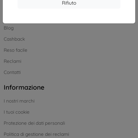
Acquisti
Rifiuto
Spedizione e pagamenti
Blog
Cashback
Reso facile
Reclami
Contatti
Informazione
I nostri marchi
I tuoi cookie
Protezione dei dati personali
Politica di gestione dei reclami