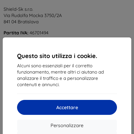
Shield-Sk s.r.o.
Via Rudolfa Mocka 3750/2A
841 04 Bratislava
Partita IVA:
46701494
P. IVA:
SK2023549671
Questo sito utilizza i cookie.
Contatto
Alcuni sono essenziali per il corretto
info@top4mobile.eu
funzionamento, mentre altri ci aiutano ad
analizzare il traffico e a personalizzare
Scrivici
contenuti e annunci.
Da lunedì a venerdì:
Online
8:00 – 16:00
Accettare
Sabato e domenica:
Offline
Personalizzare