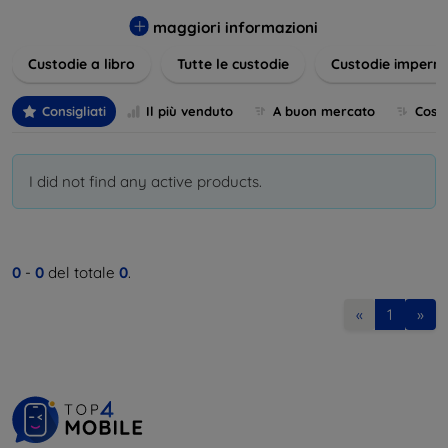
varietà di design eleganti e funzionali, perfetti per ogni
esigenza e gusto. Proteggete il vostro dispositivo con le
maggiori informazioni
nostre soluzioni innovative e chic!
Custodie a libro
Tutte le custodie
Custodie imperme
Consigliati
Il più venduto
A buon mercato
Cost
I did not find any active products.
0
-
0
del totale
0
.
«
1
»