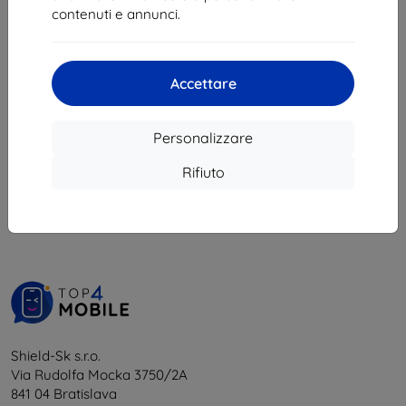
20,90 €
10,71 €
contenuti e annunci.
18,81 €
In magazzino 4 pz
In magazzino 4 pz
Accettare
Personalizzare
1
-
6
del totale
6
.
Rifiuto
«
1
»
Shield-Sk s.r.o.
Via Rudolfa Mocka 3750/2A
841 04 Bratislava