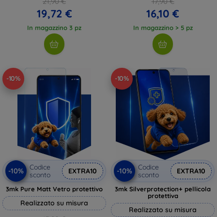
21,90 €
17,90 €
19,72 €
16,10 €
In magazzino 3 pz
In magazzino > 5 pz
-10%
-10%
Codice
Codice
-10%
-10%
EXTRA10
EXTRA10
sconto
sconto
3mk Pure Matt Vetro protettivo
3mk Silverprotection+ pellicola
protettiva
Realizzato su misura
Realizzato su misura