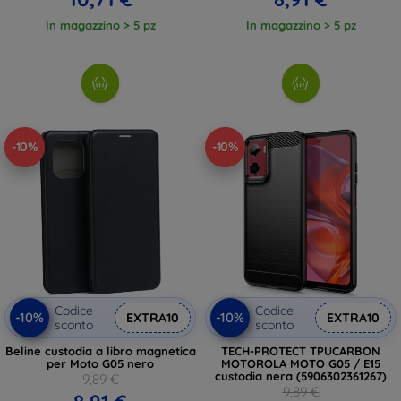
In magazzino > 5 pz
In magazzino > 5 pz
-10%
-10%
Codice
Codice
-10%
-10%
EXTRA10
EXTRA10
sconto
sconto
Beline custodia a libro magnetica
TECH-PROTECT TPUCARBON
per Moto G05 nero
MOTOROLA MOTO G05 / E15
custodia nera (5906302361267)
9,89 €
9,89 €