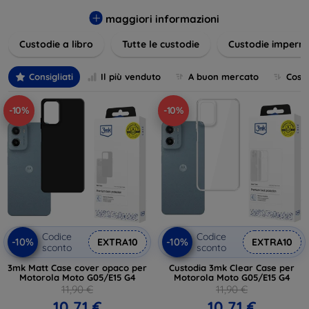
varietà di design eleganti e funzionali, perfetti per ogni
esigenza e gusto. Proteggete il vostro dispositivo con le
maggiori informazioni
nostre soluzioni innovative e chic!
Custodie a libro
Tutte le custodie
Custodie imperme
Consigliati
Il più venduto
A buon mercato
Cost
-10%
-10%
Codice
Codice
-10%
-10%
EXTRA10
EXTRA10
sconto
sconto
3mk Matt Case cover opaco per
Custodia 3mk Clear Case per
Motorola Moto G05/E15 G4
Motorola Moto G05/E15 G4
11,90 €
11,90 €
10,71 €
10,71 €