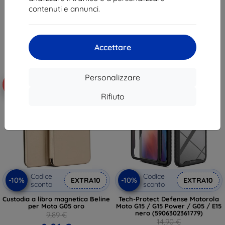
8,91 €
8,91 €
contenuti e annunci.
In magazzino > 5 pz
In magazzino > 5 pz
Accettare
Personalizzare
-10%
-10%
Rifiuto
Codice
Codice
-10%
-10%
EXTRA10
EXTRA10
sconto
sconto
Custodia a libro magnetica Beline
Tech-Protect Defense Motorola
per Moto G05 oro
Moto G15 / G15 Power / G05 / E15
nero (5906302361779)
9,89 €
14,90 €