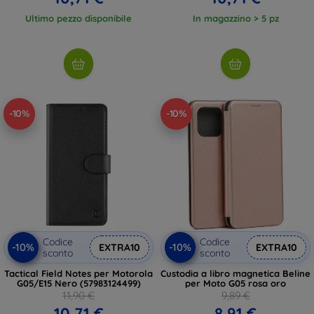
Ultimo pezzo disponibile
In magazzino > 5 pz
-10%
-10%
Codice
Codice
-10%
-10%
EXTRA10
EXTRA10
sconto
sconto
Tactical Field Notes per Motorola
Custodia a libro magnetica Beline
G05/E15 Nero (57983124499)
per Moto G05 rosa oro
11,90 €
9,89 €
10,71 €
8,91 €