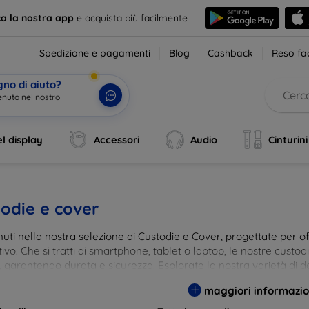
ca la nostra app
e acquista più facilmente
Spedizione e pagamenti
Blog
Cashback
Reso fac
gno di aiuto?
enuto nel nostro
l display
Accessori
Audio
Cinturini
odie e cover
ti nella nostra selezione di Custodie e Cover, progettate per off
tivo. Che si tratti di smartphone, tablet o laptop, le nostre custo
, garantendo durata e sicurezza. Esplorate la nostra varietà di de
a e gusto. Proteggete il vostro dispositivo con le nostre soluzioni
maggiori informazio