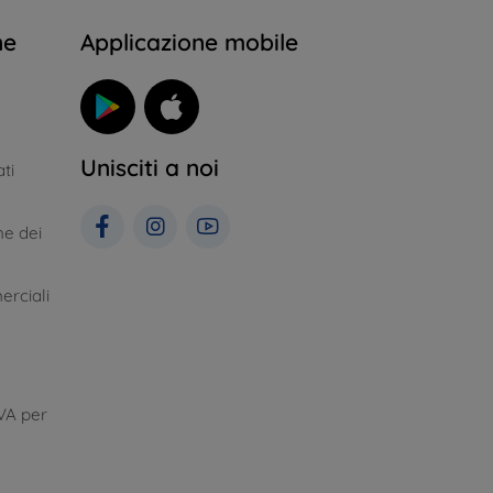
ne
Applicazione mobile
Unisciti a noi
ti
ne dei
erciali
VA per