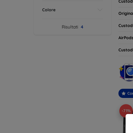
Custodi
Colore
Origina
Custodi
Risultati
4
AirPod
Custodi
Con
-71%