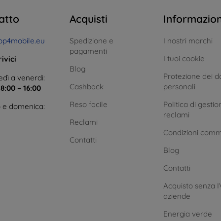
atto
Acquisti
Informazio
op4mobile.eu
Spedizione e
I nostri marchi
pagamenti
I tuoi cookie
ivici
Blog
Protezione dei da
dì a venerdì:
Cashback
personali
e
8:00 – 16:00
Reso facile
Politica di gestio
 e domenica:
reclami
Reclami
Condizioni comm
Contatti
Blog
Contatti
Acquisto senza I
aziende
Energia verde