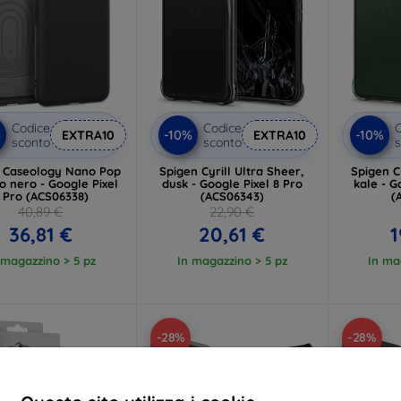
Codice
Codice
C
%
-10%
-10%
EXTRA10
EXTRA10
sconto
sconto
s
 Caseology Nano Pop
Spigen Cyrill Ultra Sheer,
Spigen Cy
 nero - Google Pixel
dusk - Google Pixel 8 Pro
kale - G
 Pro (ACS06338)
(ACS06343)
(
40,89 €
22,90 €
36,81 €
20,61 €
1
 magazzino > 5 pz
In magazzino > 5 pz
In ma
-28%
-28%