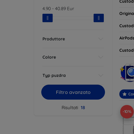
Custodi
4.90
-
40.89
Eur
Origina
Custodi
AirPod
Produttore
Custodi
Colore
Typ puzdra
Filtro avanzato
Con
Risultati
18
-10%