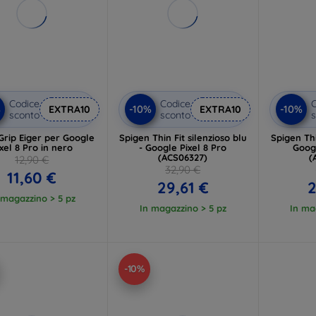
Codice
Codice
C
%
-10%
-10%
EXTRA10
EXTRA10
sconto
sconto
s
Grip Eiger per Google
Spigen Thin Fit silenzioso blu
Spigen Thi
xel 8 Pro in nero
- Google Pixel 8 Pro
Googl
(ACS06327)
(
12,90 €
32,90 €
11,60 €
29,61 €
2
 magazzino > 5 pz
In magazzino > 5 pz
In ma
-10%