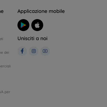
ne
Applicazione mobile
Unisciti a noi
ti
ne dei
erciali
VA per