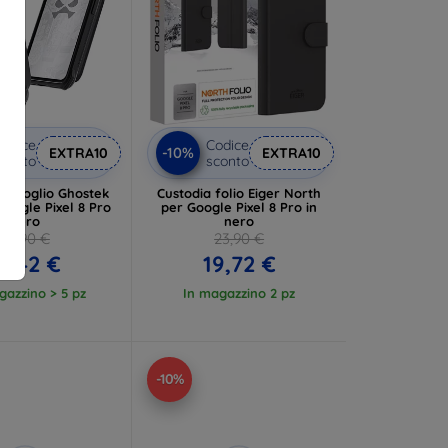
odice
Codice
-10%
EXTRA10
EXTRA10
conto
sconto
rtafoglio Ghostek
Custodia folio Eiger North
Google Pixel 8 Pro
per Google Pixel 8 Pro in
nero
nero
43,90 €
23,90 €
1,42 €
19,72 €
gazzino > 5 pz
In magazzino 2 pz
-10%