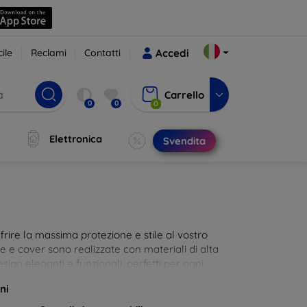
ile
Reclami
Contatti
Accedi
Carrello
0
0
0
Elettronica
Svendita
rire la massima protezione e stile al vostro
die e cover sono realizzate con materiali di alta
sign eleganti e funzionali, perfetti per ogni
 innovative e chic!
ni