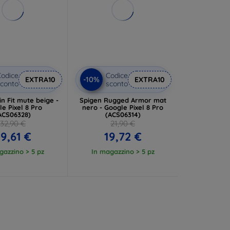
odice
Codice
-10%
EXTRA10
EXTRA10
conto
sconto
n Fit mute beige -
Spigen Rugged Armor mat
e Pixel 8 Pro
nero - Google Pixel 8 Pro
ACS06328)
(ACS06314)
32,90 €
21,90 €
9,61 €
19,72 €
gazzino > 5 pz
In magazzino > 5 pz