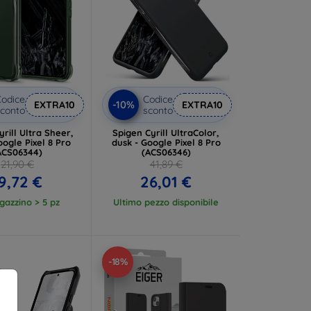
odice
Codice
-10%
EXTRA10
EXTRA10
conto
sconto
rill Ultra Sheer,
Spigen Cyrill UltraColor,
oogle Pixel 8 Pro
dusk - Google Pixel 8 Pro
ACS06344)
(ACS06346)
21,90 €
41,89 €
9,72 €
26,01 €
gazzino > 5 pz
Ultimo pezzo disponibile
-18%