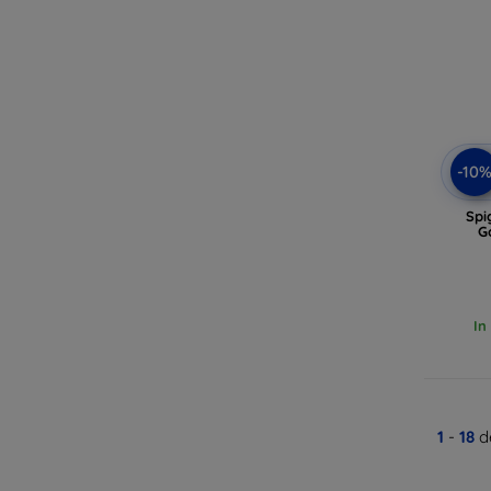
-10
Spi
G
In
1
-
18
de