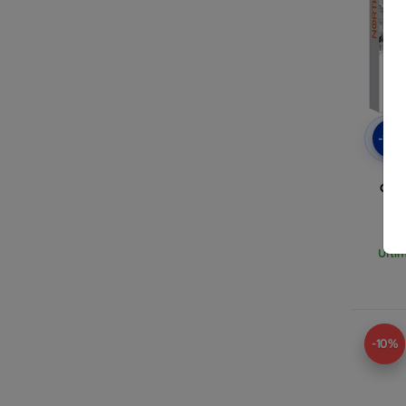
-10
Cov
Goog
Ulti
-10%