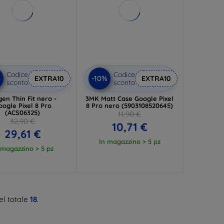
Codice
Codice
%
-10%
EXTRA10
EXTRA10
sconto
sconto
gen Thin Fit nero -
3MK Matt Case Google Pixel
oogle Pixel 8 Pro
8 Pro nero (5903108520645)
(ACS06325)
11,90 €
32,90 €
10,71 €
29,61 €
In magazzino > 5 pz
 magazzino > 5 pz
l totale
18
.