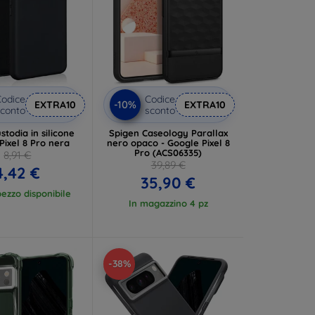
odice
Codice
-10%
EXTRA10
EXTRA10
conto
sconto
stodia in silicone
Spigen Caseology Parallax
Pixel 8 Pro nera
nero opaco - Google Pixel 8
Pro (ACS06335)
8,91 €
39,89 €
4,42 €
35,90 €
ezzo disponibile
In magazzino 4 pz
-38%