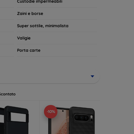
Custodie impermeabili
Zaini e borse
Super sottile, minimalista
Valigie
Porta carte
Scontato
-10%