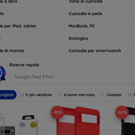
e a libro
Tutte le custodie
le
Custodie in pelle
e per iPad, tablet
MacBook, PC
s
Ecologico
e di ricarica
Custodie per smartwatch
Ricerca rapida
Google Pixel 8 Pro
sigliati
Il più venduto
A buon mercato
Costoso
-10%
-50%