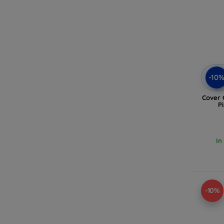
-10
Cover 
Pi
In
-10%