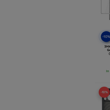
-10
3MK
G
In
-10%