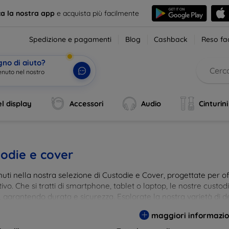
ca la nostra app
e acquista più facilmente
Spedizione e pagamenti
Blog
Cashback
Reso fac
gno di aiuto?
l display
Accessori
Audio
Cinturini
odie e cover
ti nella nostra selezione di Custodie e Cover, progettate per off
tivo. Che si tratti di smartphone, tablet o laptop, le nostre custo
, garantendo durata e sicurezza. Esplorate la nostra varietà di de
a e gusto. Proteggete il vostro dispositivo con le nostre soluzioni
maggiori informazio