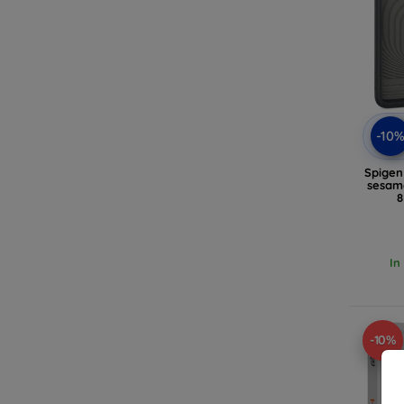
-10
Spigen
sesamo
8
In
-10%