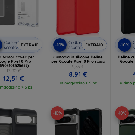
Codice
Codice
C
%
-10%
-10%
EXTRA10
EXTRA10
sconto
sconto
s
 Armor cover per
Custodia in silicone Beline
Beline cu
oogle Pixel 8 Pro
per Google Pixel 8 Pro rossa
Google 
(5903108525657)
9,89 €
13,90 €
8,91 €
12,51 €
In magazzino > 5 pz
Ultimo p
 magazzino > 5 pz
-10%
-10%