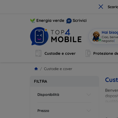
×
Scari
Energia verde
Scrivici
Hai biso
Ci
|
Custodie e cover
Protezione de
Custodie e cover
Cust
FILTRA
Benvenu
Disponibilità
disposi
qualità
esigenz
Prezzo