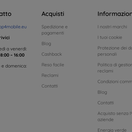
atto
Acquisti
Informazio
op4mobile.eu
Spedizione e
I nostri marchi
pagamenti
I tuoi cookie
ivici
Blog
Protezione dei da
dì a venerdì:
Cashback
personali
e
8:00 – 16:00
Reso facile
Politica di gestio
 e domenica:
reclami
Reclami
Condizioni comm
Contatti
Blog
Contatti
Acquisto senza I
aziende
Energia verde