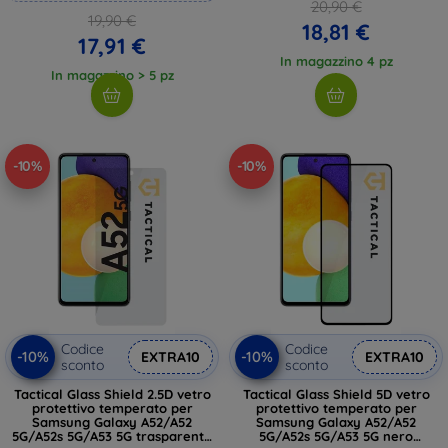
20,90 €
19,90 €
18,81 €
17,91 €
In magazzino 4 pz
In magazzino > 5 pz
-10%
-10%
Codice
Codice
-10%
-10%
EXTRA10
EXTRA10
sconto
sconto
Tactical Glass Shield 2.5D vetro
Tactical Glass Shield 5D vetro
protettivo temperato per
protettivo temperato per
Samsung Galaxy A52/A52
Samsung Galaxy A52/A52
5G/A52s 5G/A53 5G trasparente
5G/A52s 5G/A53 5G nero