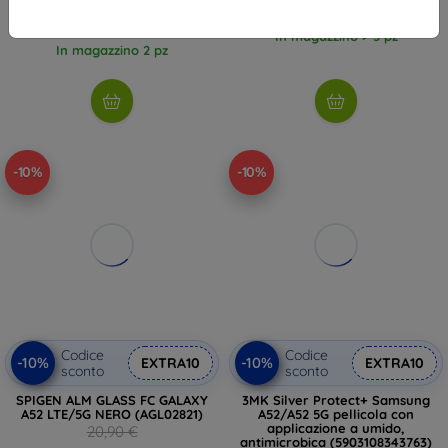
20,61 €
11,60 €
In magazzino > 5 pz
In magazzino 2 pz
-10%
-10%
Codice
Codice
-10%
-10%
EXTRA10
EXTRA10
sconto
sconto
SPIGEN ALM GLASS FC GALAXY
3MK Silver Protect+ Samsung
A52 LTE/5G NERO (AGL02821)
A52/A52 5G pellicola con
applicazione a umido,
20,90 €
antimicrobica (5903108343763)