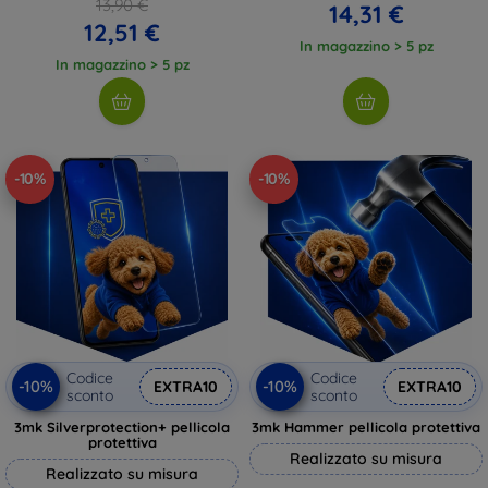
13,90 €
14,31 €
12,51 €
In magazzino > 5 pz
In magazzino > 5 pz
-10%
-10%
Codice
Codice
-10%
-10%
EXTRA10
EXTRA10
sconto
sconto
3mk Silverprotection+ pellicola
3mk Hammer pellicola protettiva
protettiva
Realizzato su misura
Realizzato su misura