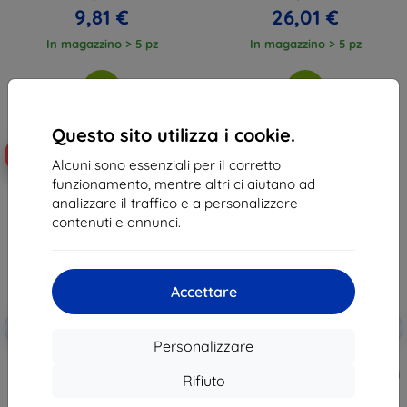
9,81 €
26,01 €
In magazzino > 5 pz
In magazzino > 5 pz
Questo sito utilizza i cookie.
-10%
-10%
Alcuni sono essenziali per il corretto
funzionamento, mentre altri ci aiutano ad
analizzare il traffico e a personalizzare
contenuti e annunci.
Accettare
Codice
Codice
-10%
-10%
EXTRA10
EXTRA10
sconto
sconto
Personalizzare
Pellicola protettiva 3MK ARC+
3MK Foil 1UP Samsung A525 A52
Fullscreen per Samsung A52
4G / 5G pellicole gaming, 3 pezzi
Rifiuto
4G/A52 5G/A52s 5G
22,90 €
12,90 €