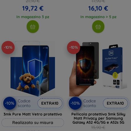
21,90 €
17,90 €
19,72 €
16,10 €
In magazzino 3 pz
In magazzino > 5 pz
-10%
-10%
Codice
Codice
-10%
-10%
EXTRA10
EXTRA10
sconto
sconto
3mk Pure Matt Vetro protettivo
Pellicola protettiva 3mk Silky
Matt Privacy per Samsung
Realizzato su misura
Galaxy A52 4G/5G e A52s 5G
15,90 €