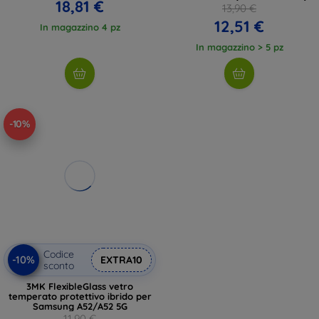
18,81 €
13,90 €
12,51 €
In magazzino 4 pz
In magazzino > 5 pz
-10%
Codice
-10%
EXTRA10
sconto
3MK FlexibleGlass vetro
temperato protettivo ibrido per
Samsung A52/A52 5G
11,90 €