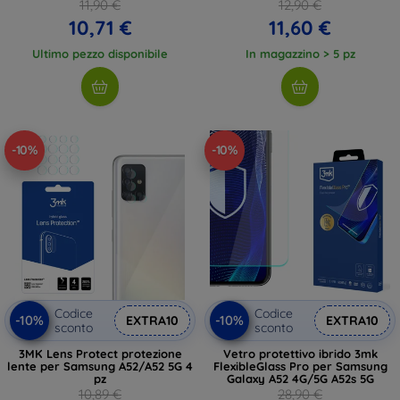
(57983107749)
(57983102434)
11,90 €
12,90 €
10,71 €
11,60 €
Ultimo pezzo disponibile
In magazzino > 5 pz
-10%
-10%
Codice
Codice
-10%
-10%
EXTRA10
EXTRA10
sconto
sconto
3MK Lens Protect protezione
Vetro protettivo ibrido 3mk
lente per Samsung A52/A52 5G 4
FlexibleGlass Pro per Samsung
pz
Galaxy A52 4G/5G A52s 5G
10,89 €
28,90 €