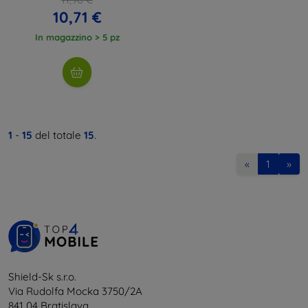
10,71 €
In magazzino > 5 pz
1
-
15
del totale
15
.
«
1
»
Shield-Sk s.r.o.
Via Rudolfa Mocka 3750/2A
841 04 Bratislava