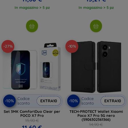
In magazzino > 5 pz
In magazzino > 5 pz
-27%
-10%
Codice
Codice
-10%
-10%
EXTRA10
EXTRA10
sconto
sconto
Set 3MK ComfortDuo Clear per
TECH-PROTECT Wallet Xiaomi
POCO X7 Pro
Poco X7 Pro 5G nero
(5906302361366)
15,90 €
14,90 €
11,60 €