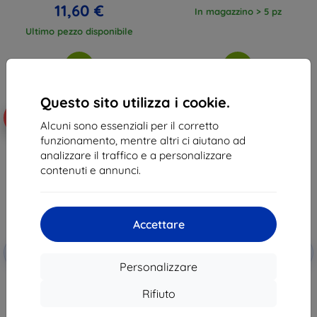
11,60 €
In magazzino > 5 pz
Ultimo pezzo disponibile
Questo sito utilizza i cookie.
-10%
-10%
Alcuni sono essenziali per il corretto
funzionamento, mentre altri ci aiutano ad
analizzare il traffico e a personalizzare
contenuti e annunci.
Accettare
Codice
Codice
-10%
-10%
EXTRA10
EXTRA10
sconto
sconto
Personalizzare
3MK Matt Case per POCO X7 Pro
Custodia TECH-PROTECT
nero
CAMSHIELD PRO Xiaomi Poco X7
Rifiuto
Pro 5G nera opaca
11,90 €
(5906302361359)