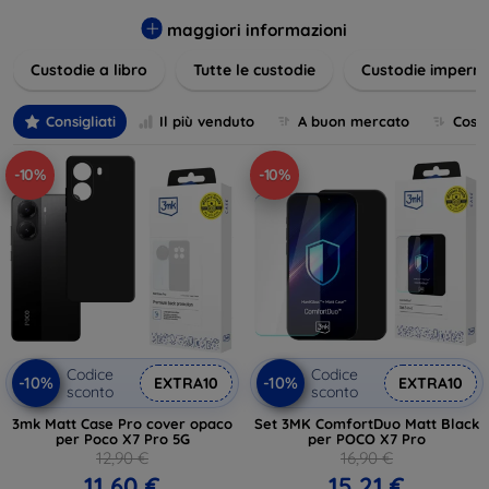
varietà di design eleganti e funzionali, perfetti per ogni
esigenza e gusto. Proteggete il vostro dispositivo con le
maggiori informazioni
nostre soluzioni innovative e chic!
Custodie a libro
Tutte le custodie
Custodie imperme
Consigliati
Il più venduto
A buon mercato
Cost
-10%
-10%
Codice
Codice
-10%
-10%
EXTRA10
EXTRA10
sconto
sconto
3mk Matt Case Pro cover opaco
Set 3MK ComfortDuo Matt Black
per Poco X7 Pro 5G
per POCO X7 Pro
12,90 €
16,90 €
11,60 €
15,21 €