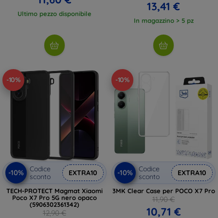
13,41 €
Ultimo pezzo disponibile
In magazzino > 5 pz
-10%
-10%
Codice
Codice
-10%
-10%
EXTRA10
EXTRA10
sconto
sconto
TECH-PROTECT Magmat Xiaomi
3MK Clear Case per POCO X7 Pro
Poco X7 Pro 5G nero opaco
11,90 €
(5906302361342)
10,71 €
12,90 €