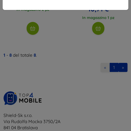
10,71 €
11,90 €
10,71 €
In magazzino 2 pz
In magazzino 1 pz
1
-
8
del totale
8
.
«
1
»
Shield-Sk s.r.o.
Via Rudolfa Mocka 3750/2A
841 04 Bratislava