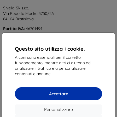
Shield-Sk s.r.o.
Via Rudolfa Mocka 3750/2A
841 04 Bratislava
Partita IVA:
46701494
P. IVA:
SK2023549671
Questo sito utilizza i cookie.
Contatto
Alcuni sono essenziali per il corretto
info@top4mobile.eu
funzionamento, mentre altri ci aiutano ad
analizzare il traffico e a personalizzare
Scrivici
contenuti e annunci.
Da lunedì a venerdì:
Online
8:00 – 16:00
Accettare
Sabato e domenica:
Offline
Personalizzare