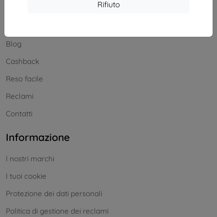
Acquisti
Rifiuto
Spedizione e pagamenti
Blog
Cashback
Reso facile
Reclami
Contatti
Informazione
I nostri marchi
I tuoi cookie
Protezione dei dati personali
Politica di gestione dei reclami