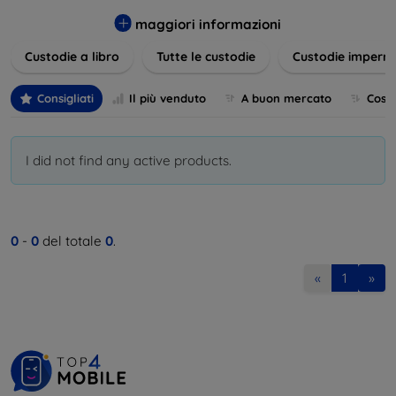
varietà di design eleganti e funzionali, perfetti per ogni
esigenza e gusto. Proteggete il vostro dispositivo con le
maggiori informazioni
nostre soluzioni innovative e chic!
Custodie a libro
Tutte le custodie
Custodie imperme
Consigliati
Il più venduto
A buon mercato
Cost
I did not find any active products.
0
-
0
del totale
0
.
«
1
»